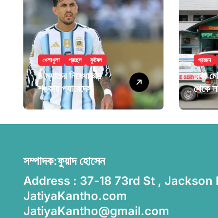
খেলাধুলা
প্রচ্ছদ
ফুটবল
প্রচ্ছদ
৯ ম্যাচের নিষেধাজ্ঞার
ঢাকা ম
শঙ্কায় প্যারেদেস
থেকে ল
মৃত্যু
সম্পাদক:ফুয়াদ হোসেন
Address : 37-18 73rd St , Jackson
JatiyaKantho.com
JatiyaKantho@gmail.com