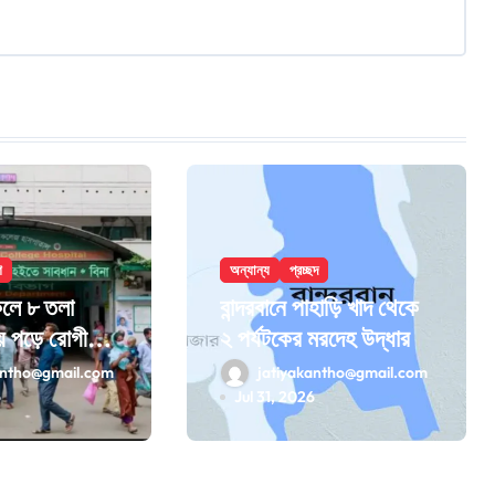
শ
অন্যান্য
প্রচ্ছদ
েলে ৮ তলা
বান্দরবানে পাহাড়ি খাদ থেকে
ে পড়ে রোগীর
২ পর্যটকের মরদেহ উদ্ধার
antho@gmail.com
jatiyakantho@gmail.com
6
Jul 31, 2026