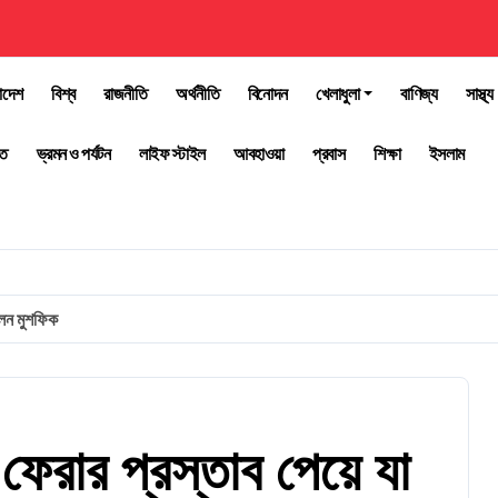
াদেশ
বিশ্ব
রাজনীতি
অর্থনীতি
বিনোদন
খেলাধুলা
বাণিজ্য
সাস্থ্য
তি
ভ্রমন ও পর্যটন
লাইফ স্টাইল
আবহাওয়া
প্রবাস
শিক্ষা
ইসলাম
েন মুশফিক
েরার প্রস্তাব পেয়ে যা