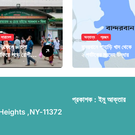
সারাদেশ
অন্যান্য
প্রচ্ছদ
েডিকেলে ৮ তলা
বান্দরবানে পাহাড়ি খাদ থেকে
াফিয়ে পড়ে রোগীর
২ পর্যটকের মরদেহ উদ্ধার
প্রকাশক : ইমু আক্তার
 Heights ,NY-11372