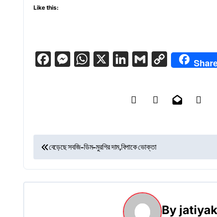
Like this:
Facebook
Messenger
WhatsApp
X
LinkedIn
Gmail
Copy
Shar
Link
P
বেড়েছে সবজি-ডিম-মুরগির দাম,বিপাকে ভোক্তা
o
s
t
By
jatiy