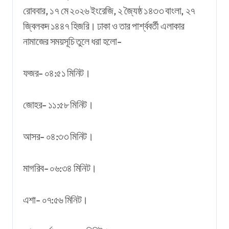
রোববার, ১৭ মে ২০২৬ ইংরেজি, ২ জ্যৈষ্ঠ ১৪৩৩ বাংলা, ২৭
জ্বিলকদ ১৪৪৭ হিজরি। ঢাকা ও তার পার্শ্ববর্তী এলাকার
নামাজের সময়সূচি তুলে ধরা হলো-
ফজর- ০৪:৫১ মিনিট।
জোহর- ১১:৫৮ মিনিট।
আসর- ০৪:৩৩ মিনিট।
মাগরিব- ০৬:৩৪ মিনিট।
এশা- ০৭:৫৬ মিনিট।