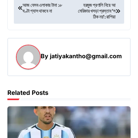
P
আজ যেসব এলাকায় টানা ১৮
হরমুজ প্রণালি নিয়ে আ
ঘণ্টা গ্যাস থাকবে না
মেরিকার খসড়া প্রস্তাব ‘স
o
ঠিক নয়’: রাশিয়া
s
t
n
a
By
jatiyakantho@gmail.com
v
i
g
Related Posts
a
t
i
o
n