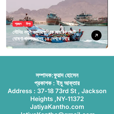
প্রচ্ছদ
বিশ্ব
সৌদির নতুন সমুদ্রকেন্দ্রিক সামরিক জোট
ঘোষণা বাংলাদেশসহ ১৪ দেশকে নিয়ে
সম্পাদক:ফুয়াদ হোসেন
প্রকাশক : ইমু আক্তার
Address : 37-18 73rd St , Jackson
Heights ,NY-11372
JatiyaKantho.com