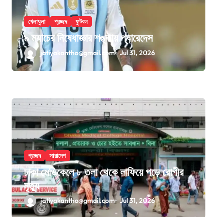
খেলাধুলা
প্রচ্ছদ
ফুটবল
৯ ম্যাচের নিষেধাজ্ঞার শঙ্কায় প্যারেদেস
jatiyakantho@gmail.com
Jul 31, 2026
প্রচ্ছদ
সারাদেশ
ঢাকা মেডিকেলে ৮ তলা থেকে লাফিয়ে পড়ে রোগীর
মৃত্যু
jatiyakantho@gmail.com
Jul 31, 2026