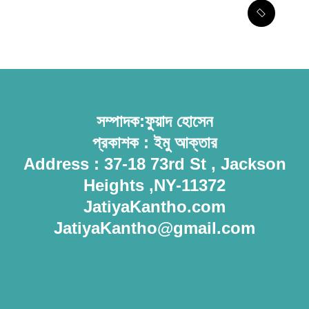
সৌদির নতুন সমুদ্রকেন্দ্রিক সামরিক জোট
ঘোষণা বাংলাদেশসহ ১৪ দেশকে নিয়ে
সম্পাদক:ফুয়াদ হোসেন
প্রকাশক : ইমু আক্তার
Address : 37-18 73rd St , Jackson
Heights ,NY-11372
JatiyaKantho.com
JatiyaKantho@gmail.com