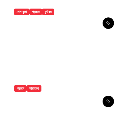
খেলাধুলা
প্রচ্ছদ
ফুটবল
৯ ম্যাচের নিষেধাজ্ঞার শঙ্কায় প্যারেদেস
প্রচ্ছদ
সারাদেশ
ঢাকা মেডিকেলে ৮ তলা থেকে লাফিয়ে পড়ে
রোগীর মৃত্যু