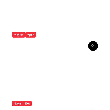
অন্যান্য
প্রচ্ছদ
বান্দরবানে পাহাড়ি খাদ থেকে ২ পর্যটকের
মরদেহ উদ্ধার
প্রচ্ছদ
বিশ্ব