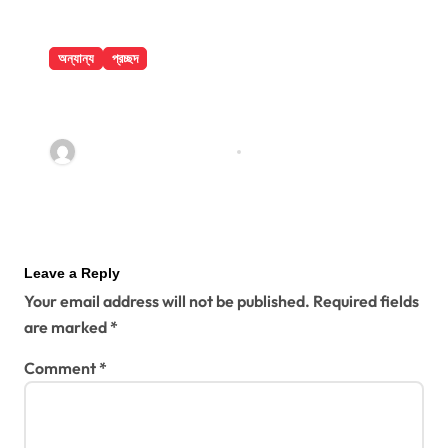
অন্যান্য
প্রচ্ছদ
বান্দরবানে পাহাড়ি খাদ থেকে ২ পর্যটকের মরদেহ
উদ্ধার
jatiyakantho@gmail.com
Jul 31, 2026
Leave a Reply
Your email address will not be published.
Required fields
are marked
*
Comment
*