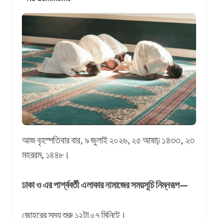
আজ বৃহস্পতিবার বার, ৯ জুলাই ২০২৬, ২৫ আষাঢ় ১৪৩৩, ২৩
মহররম, ১৪৪৮।
ঢাকা ও এর পার্শ্ববর্তী এলাকার নামাজের সময়সূচি নিম্নরূপ—
জোহরের সময় শুরু ১২টা ০৭ মিনিটে।