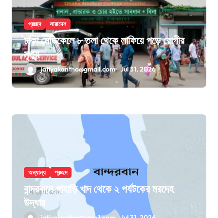
প্রচ্ছদ
সারাদেশ
ঢাকা মেডিকেলে ৮ তলা থেকে লাফিয়ে পড়ে রোগীর
মৃত্যু
jatiyakantho@gmail.com
Jul 31, 2026
অন্যান্য
প্রচ্ছদ
বান্দরবানে পাহাড়ি খাদ থেকে ২ পর্যটকের মরদেহ
উদ্ধার
jatiyakantho@gmail.com
Jul 31, 2026