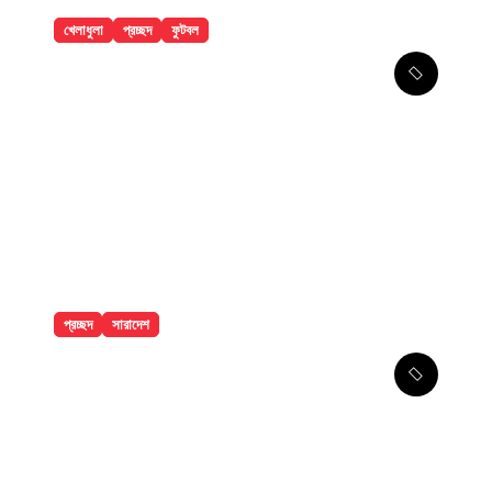
খেলাধুলা
প্রচ্ছদ
ফুটবল
৯ ম্যাচের নিষেধাজ্ঞার শঙ্কায় প্যারেদেস
প্রচ্ছদ
সারাদেশ
ঢাকা মেডিকেলে ৮ তলা থেকে লাফিয়ে পড়ে
রোগীর মৃত্যু