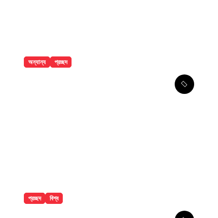
অন্যান্য
প্রচ্ছদ
বান্দরবানে পাহাড়ি খাদ থেকে ২ পর্যটকের
মরদেহ উদ্ধার
প্রচ্ছদ
বিশ্ব
সৌদির নতুন সমুদ্রকেন্দ্রিক সামরিক জোট