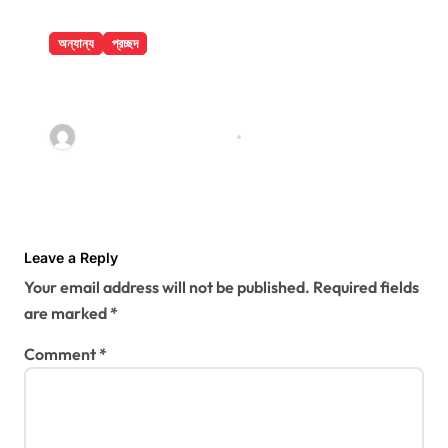
অন্যান্য
প্রচ্ছদ
বান্দরবানে পাহাড়ি খাদ থেকে ২ পর্যটকের মরদেহ
উদ্ধার
jatiyakantho@gmail.com
Jul 31, 2026
Leave a Reply
Your email address will not be published.
Required fields
are marked
*
Comment
*