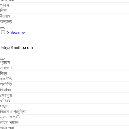
প্রবাস
শিক্ষা
ইসলাম
অন্যান্য
Subscribe
JatiyaKantho.com
প্রচ্ছদ
সারাদেশ
বিশ্ব
রাজনীতি
অর্থনীতি
বিনোদন
খেলাধুলা
বাণিজ্য
সাস্থ্য
বিজ্ঞান ও প্রযুক্তি
ভ্রমন ও পর্যটন
লাইফ স্টাইল
আবহাওয়া