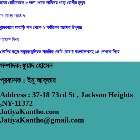
ঢাকা মেডিকেলে ৮ তলা থেকে লাফিয়ে পড়ে রোগীর মৃত্যু
অন্যান্য
প্রচ্ছদ
বান্দরবানে পাহাড়ি খাদ থেকে ২ পর্যটকের মরদেহ উদ্ধার
প্রচ্ছদ
বিশ্ব
সৌদির নতুন সমুদ্রকেন্দ্রিক সামরিক জোট ঘোষণা বাংলাদেশসহ ১৪ দেশকে নিয়ে
সম্পাদক:ফুয়াদ হোসেন
প্রকাশক : ইমু আক্তার
Address : 37-18 73rd St , Jackson Heights
,NY-11372
JatiyaKantho.com
JatiyaKantho@gmail.com