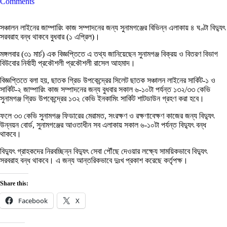
Comments
সঞ্চালন লাইনের জাম্পারিং কাজ সম্পাদনের জন্য সুনামগঞ্জের বিভিন্ন এলাকায় ৪ ঘণ্টা বিদ্যুৎ
সরবরাহ বন্ধ থাকবে বুধবার (১ এপ্রিল)।
মঙ্গলবার (৩১ মার্চ) এক বিজ্ঞপ্তিতে এ তথ্য জানিয়েছেন সুনামগঞ্জ বিক্রয় ও বিতরণ বিভাগ
বিউবোর নির্বাহী প্রকৌশলী প্রকৌশলী রাসেল আহমাদ।
বিজ্ঞপ্তিতে বলা হয়, ছাতক গ্রিড উপকেন্দ্রের সিলেট ছাতক সঞ্চালন লাইনের সার্কিট-১ ও
সার্কিট-২ জাম্পারিং কাজ সম্পাদনের জন্য বুধবার সকাল ৬-১০টা পর্যন্ত ১৩২/৩৩ কেভি
সুনামগঞ্জ গ্রিড উপকেন্দ্রের ১৩২ কেভি ইনকামিং সার্কিট শাটডাউন গ্রহণ করা হবে।
ফলে ৩৩ কেভি সুনামগঞ্জ ফিডারের মেরামত, সংরক্ষণ ও রক্ষণাবেক্ষণ কাজের জন্য বিদ্যুৎ
উন্নয়ন বোর্ড, সুনামগঞ্জের আওতাধীন সব এলাকায় সকাল ৬-১০টা পর্যন্ত বিদ্যুৎ বন্ধ
থাকবে।
বিদ্যুৎ গ্রাহকদের নিরবচ্ছিন্ন বিদ্যুৎ সেবা পৌঁছে দেওয়ার লক্ষ্যে সাময়িকভাবে বিদ্যুৎ
সরবরাহ বন্ধ থাকবে। এ জন্য আন্তরিকভাবে দুঃখ প্রকাশ করেছে কর্তৃপক্ষ।
Share this:
Facebook
X