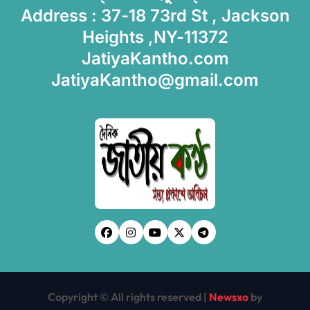
Address : 37-18 73rd St , Jackson
Heights ,NY-11372
JatiyaKantho.com
JatiyaKantho@gmail.com
Copyright © All rights reserved
|
Newsxo
by