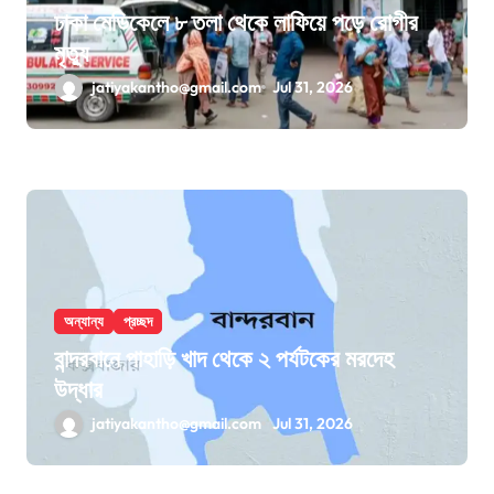
ঢাকা মেডিকেলে ৮ তলা থেকে লাফিয়ে পড়ে রোগীর
মৃত্যু
jatiyakantho@gmail.com
Jul 31, 2026
অন্যান্য
প্রচ্ছদ
বান্দরবানে পাহাড়ি খাদ থেকে ২ পর্যটকের মরদেহ
উদ্ধার
jatiyakantho@gmail.com
Jul 31, 2026