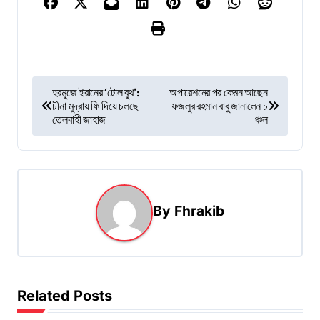
P
হরমুজে ইরানের ‘টোল বুথ’:
অপারেশনের পর কেমন আছেন
চীনা মুদ্রায় ফি দিয়ে চলছে
ফজলুর রহমান বাবু জানালেন চ
o
তেলবাহী জাহাজ
ঞ্চল
s
t
n
a
By
Fhrakib
v
i
g
Related Posts
a