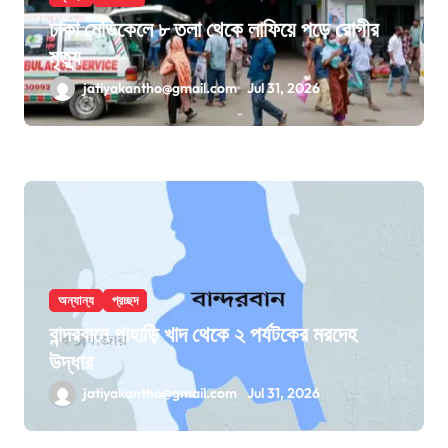
ঢাকা মেডিকেলে ৮ তলা থেকে লাফিয়ে পড়ে রোগীর
মৃত্যু
jatiyakantho@gmail.com
Jul 31, 2026
অন্যান্য
প্রচ্ছদ
বান্দরবানে পাহাড়ি খাদ থেকে ২ পর্যটকের মরদেহ
উদ্ধার
jatiyakantho@gmail.com
Jul 31, 2026