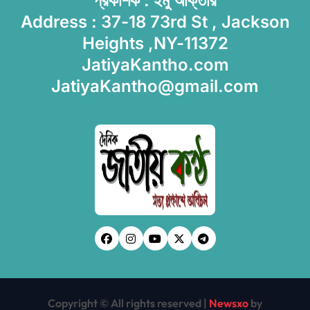
প্রকাশক : ইমু আক্তার
Address : 37-18 73rd St , Jackson
Heights ,NY-11372
JatiyaKantho.com
JatiyaKantho@gmail.com
Copyright © All rights reserved
|
Newsxo
by