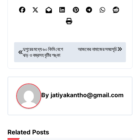
P
দুপুরের মধ্যে ৬০ কিমি বেগে
আজকের নামাজের সময়সূচি
ঝড় ও বজ্রসহ বৃষ্টির শঙ্কা
o
s
t
n
By
jatiyakantho@gmail.com
a
v
i
g
Related Posts
a