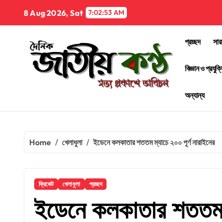
Skip
8 Aug 2026, Sat
7:02:54 AM
to
content
প্রচ্ছদ
সার
বিজ্ঞান ও প্রযুক্
অন্যান্য
Home
খেলাধুলা
ইডেনে কলকাতার শততম ম্যাচে ২০০ পূর্ণ নারাইনের
ক্রিকেট
খেলাধুলা
প্রচ্ছদ
ইডেনে কলকাতার শততম ম্