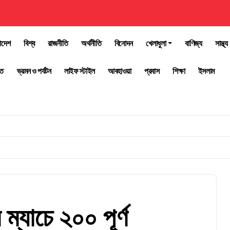
াদেশ
বিশ্ব
রাজনীতি
অর্থনীতি
বিনোদন
খেলাধুলা
বাণিজ্য
সাস্থ্য
তি
ভ্রমন ও পর্যটন
লাইফ স্টাইল
আবহাওয়া
প্রবাস
শিক্ষা
ইসলাম
যাচে ২০০ পূর্ণ