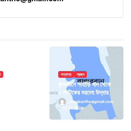
শ
অন্যান্য
প্রচ্ছদ
েলে ৮ তলা
বান্দরবানে পাহাড়ি খাদ থেকে
ে পড়ে রোগীর
২ পর্যটকের মরদেহ উদ্ধার
antho@gmail.com
jatiyakantho@gmail.com
6
Jul 31, 2026