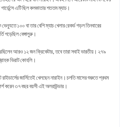
গার্ডেন্সে এটি ছিল কলকাতার শততম ম্যাচ।
ে এক ভেন্যুতে ১০০ বা তার বেশি ম্যাচ খেলার রেকর্ড গড়ল তিনবারের
তি গড়েছিল বেঙ্গালুরু।
রেছিলেন আরও ১২ জন ক্রিকেটার, তবে তারা সবাই ভারতীয়। ২৭৯
ংগ্রাহক ভিরাট কোহলি।
ডার্সের জার্সিতেই খেলছেন নারাইন। চলতি মাসের শুরুতে প্রথম
্শ করেন ৩৭ বছর বয়সী এই অলরাউন্ডার।