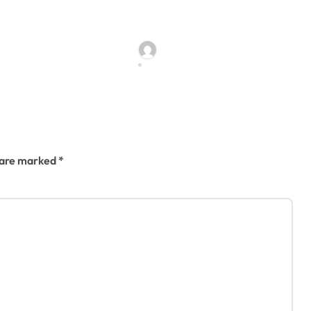
েলে ৮ তলা
বান্দরবানে পাহাড়ি খাদ থেকে
ে পড়ে রোগীর
২ পর্যটকের মরদেহ উদ্ধার
antho@gmail.com
jatiyakantho@gmail.com
6
Jul 31, 2026
s are marked
*