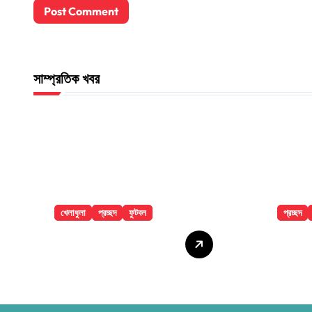
সাম্প্রতিক খবর
খেলাধুলা
প্রচ্ছদ
ফুটবল
প্রচ্ছদ
৯ ম্যাচের নিষেধাজ্ঞার
ঢাকা ম
শঙ্কায় প্যারেদেস
থেকে ল
মৃত্যু