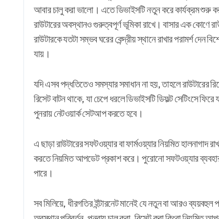
আবার চালু করা ভালো। এতে ডিভাইসটি নতুন করে কার্যক্রম শুরু ক
রাউটারের অবস্থানও গুরুত্বপূর্ণ ভূমিকা রাখে। বাসার এক কোণে রা
রাউটারকে যতটা সম্ভব ঘরের কেন্দ্রীয় স্থানে রাখার পরামর্শ দেন 
যায়।
যদি এসব পদ্ধতিতেও সমস্যার সমাধান না হয়, তাহলে রাউটারের র
রিসেট বাটন থাকে, যা চেপে ধরলে ডিভাইসটি ডিফল্ট সেটিংসে ফিরে
পুনরায় নেটওয়ার্ক সেটআপ করতে হবে।
এ ছাড়া রাউটারের সফটওয়্যার বা ফার্মওয়্যার নিয়মিত হালনাগাদ রাখা
করতে নিয়মিত আপডেট প্রকাশ করে। পুরোনো সফটওয়্যার ব্যবহার 
পারে।
সব মিলিয়ে, ধীরগতির ইন্টারনেট মানেই যে নতুন বা আরও ব্যয়বহুল 
অবস্থান পরিবর্তন, পুনরায় চালু করা, রিসেট করা কিংবা নিয়মিত 