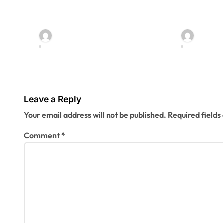
৯ ম্যাচের নিষেধাজ্ঞার
ঢাকা মেডিক
i
শঙ্কায় প্যারেদেস
থেকে লাফিয়
মৃত্যু
o
jatiyakantho@gmail.com
jatiyak
Jul 31, 2026
Jul 31, 202
n
Leave a Reply
Your email address will not be published.
Required field
Comment
*