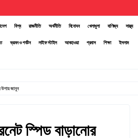
াদেশ
বিশ্ব
রাজনীতি
অর্থনীতি
বিনোদন
খেলাধুলা
বাণিজ্য
সাস্থ্য
তি
ভ্রমন ও পর্যটন
লাইফ স্টাইল
আবহাওয়া
প্রবাস
শিক্ষা
ইসলাম
র উপায় জানুন
ারনেট স্পিড বাড়ানোর