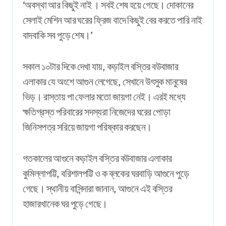
‘অবস্থা আর কিছুই নাই । সবই শেষ হয়ে গেছে। দোকানের
সেলাই মেশিন আর ঘরের ফ্রিজ বাদে কিছুই বের করতে পারি নাই
বাদবাকি সব পুড়ে শেষ।’
সকাল ১০টার দিকে দেখা যায়, কড়াইল বস্তির বউবাজার
এলাকার যে অংশে আগুন
লেগেছে
,
সেখানে
উৎসুক
মানুষের
ভিড়
।
রাস্তায়
পা
ফেলার
মতো
জায়গা
নেই
।
এরই
মধ্যে
ক্ষতিগ্রস্ত
পরিবারের
সদস্যরা
নিজেদের
ঘরের
পোড়া
জিনিসপত্র
সরিয়ে
জায়গা
পরিষ্কার
করছেন
।
গতকালের আগুনে কড়াইল বস্তির বউবাজার এলাকার
কুমিল্লাপট্টি, বরিশালপট্টি ও ক ব্লকের ঘরবাড়ি আগুনে পুড়ে
গেছে। স্থানীয় বাসিন্দারা জানান, আগুনে এই বস্তির
হাজারখানেক ঘর পুড়ে গেছে।