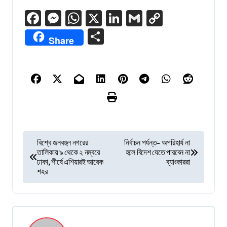
Facebook
Messenger
WhatsApp
X
LinkedIn
Gmail
Copy
Link
Share
Share
P
বিশ্বে জনবহুল নগরের
নির্বাচন পর্যন্ত- অপরিহার্য না
তালিকায় ৯ থেকে ২ নম্বরে
হলে বিদেশ যেতে পারবেন না
o
ঢাকা, শীর্ষে এশিয়ারই আরেক
ব্যাংকাররা
s
শহর
t
n
a