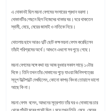
এ দোকানই ছিল ময়না বেগমের সংসারের প্রধান ভরসা।
দোকানটির পেছনে ছিল নিজেদের থাকার ঘর। ঘরে
থাকতেন
স্বামী, মেয়ে, মেয়ের জামাই ও নাতিকে নিয়ে।
দোতলায় ছাদে আরও দুটি ছোট কক্ষ ময়না বেগম করেছিলেন
তাঁরই পরিশ্রমের অর্থে। আগুনে এগুলো সব পুড়ে গেছে।
ময়না বেগমের সঙ্গে কথা হয় আজ বুধবার সকাল সাড়ে ১০টার
দিকে। তিনি তখন তাঁর দোকানের পুড়ে যাওয়া জিনিসপত্রের
স্তূপ
উল্টেপাল্টে দেখছিলেন, কোনো কাপড় কিংবা তোয়ালে ভালো
আছে কি না।
ময়না বেগম বলেন, আগুনের সূত্রপাত তাঁর ঘর ও দোকানের চার
থেকে পাঁচটা ঘরের পরেই ছিল। ঘরে তখন তিনি, মেয়ে, মেয়ের