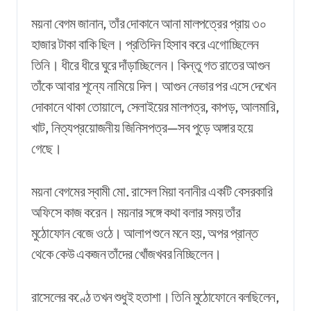
ময়না বেগম জানান, তাঁর দোকানে আনা মালপত্রের প্রায় ৩০
হাজার টাকা বাকি ছিল। প্রতিদিন হিসাব করে এগোচ্ছিলেন
তিনি। ধীরে ধীরে ঘুরে দাঁড়াচ্ছিলেন। কিন্তু গত রাতের আগুন
তাঁকে আবার শূন্যে নামিয়ে দিল। আগুন নেভার পর এসে দেখেন
দোকানে থাকা তোয়ালে, সেলাইয়ের মালপত্র, কাপড়, আলমারি,
খাট, নিত্যপ্রয়োজনীয় জিনিসপত্র
—
সব পুড়ে অঙ্গার হয়ে
গেছে।
ময়না বেগমের স্বামী মো. রাসেল মিয়া বনানীর একটি বেসরকারি
অফিসে কাজ করেন। ময়নার সঙ্গে কথা বলার সময় তাঁর
মুঠোফোন বেজে ওঠে। আলাপ শুনে মনে হয়, অপর প্রান্ত
থেকে কেউ একজন তাঁদের খোঁজখবর নিচ্ছিলেন।
রাসেলের কণ্ঠে তখন শুধুই হতাশা। তিনি মুঠোফোনে বলছিলেন,