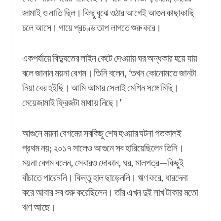
জামাই ও নাতি ছিল। কিছু বুঝে ওঠার আগেই আগুন কাছাকাছি
চলে আসে। গায়ে প্রচণ্ড তাপ লাগতে শুরু করে।
একপর্যায়ে বিদ্যুতের লাইন
কেটে
দেওয়ায়
ঘর
অন্ধকার
হয়ে
যায়
বলে
জানান
ময়না বেগম। তিনি বলেন, ‘তখন কোনোমতে জানটা
নিয়া বের হইছি। আমি আমার সেলাই মেশিন সঙ্গে নিছি।
মেয়েজামাই ফ্রিজটা মাথায় নিছে।’
আগুনে ময়না বেগমের সবকিছু শেষ হওয়ার ঘটনা গতকালই
প্রথম নয়; ২০১৭ সালেও আগুনে সব হারিয়েছিলেন তিনি।
ময়না বেগম বলেন, সেবারও দোকান, ঘর, মালপত্র
—
কিছুই
বাঁচাতে পারেননি। কিন্তু হাল ছাড়েননি। ঋণ করে, ধারদেনা
করে আবার সব শুরু করেছিলেন।
তাঁর
এখন দুই লাখ টাকার মতো
ঋণ আছে।