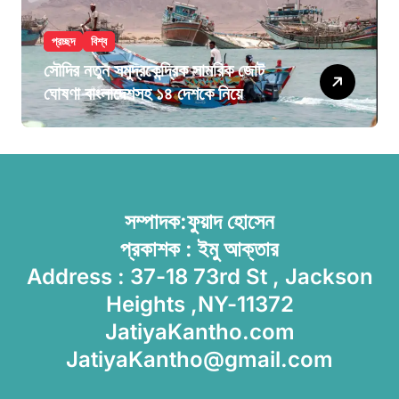
প্রচ্ছদ
বিশ্ব
সৌদির নতুন সমুদ্রকেন্দ্রিক সামরিক জোট
ঘোষণা বাংলাদেশসহ ১৪ দেশকে নিয়ে
সম্পাদক:ফুয়াদ হোসেন
প্রকাশক : ইমু আক্তার
Address : 37-18 73rd St , Jackson
Heights ,NY-11372
JatiyaKantho.com
JatiyaKantho@gmail.com