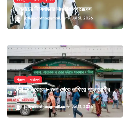
৯ ম্যাচের নিষেধাজ্ঞার শঙ্কায় প্যারেদেস
jatiyakantho@gmail.com
Jul 31, 2026
প্রচ্ছদ
সারাদেশ
ঢাকা মেডিকেলে ৮ তলা থেকে লাফিয়ে পড়ে রোগীর
মৃত্যু
jatiyakantho@gmail.com
Jul 31, 2026