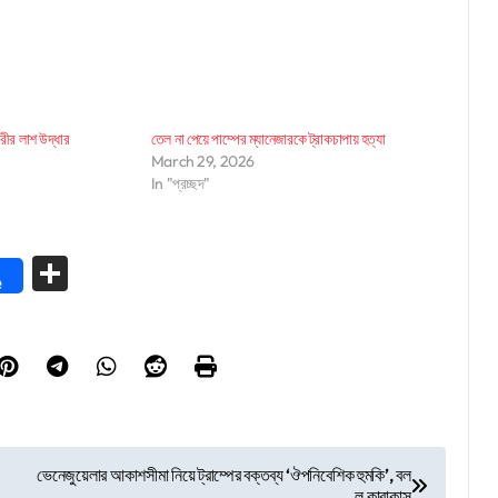
রীর লাশ উদ্ধার
তেল না পেয়ে পাম্পের ম্যানেজারকে ট্রাকচাপায় হত্যা
March 29, 2026
In "প্রচ্ছদ"
Share
e
ভেনেজুয়েলার আকাশসীমা নিয়ে ট্রাম্পের বক্তব্য ‘ঔপনিবেশিক হুমকি’, বল
ল কারাকাস