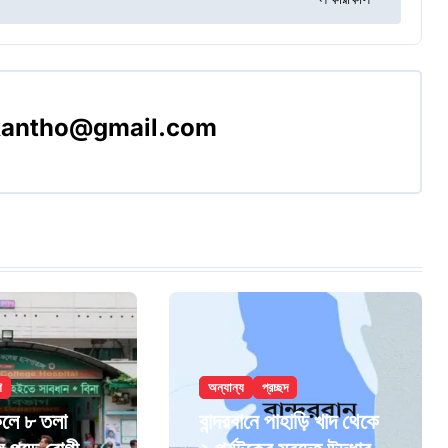
akantho@gmail.com
শ
অন্যান্য
প্রচ্ছদ
েলে ৮ তলা
বান্দরবানে পাহাড়ি খাদ থেকে