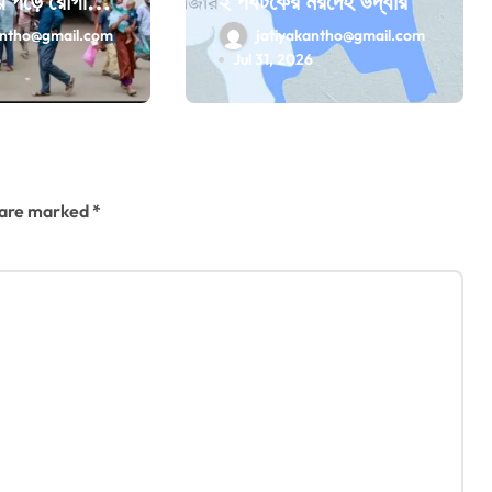
ে পড়ে রোগীর
২ পর্যটকের মরদেহ উদ্ধার
antho@gmail.com
jatiyakantho@gmail.com
6
Jul 31, 2026
s are marked
*