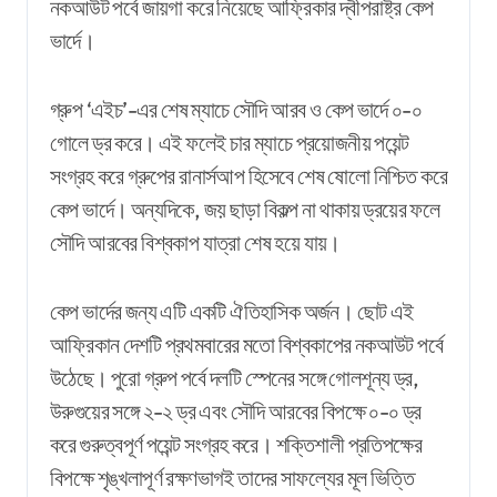
নকআউট পর্বে জায়গা করে নিয়েছে আফ্রিকার দ্বীপরাষ্ট্র কেপ
ভার্দে।
গ্রুপ ‘এইচ’-এর শেষ ম্যাচে সৌদি আরব ও কেপ ভার্দে ০-০
গোলে ড্র করে। এই ফলেই চার ম্যাচে প্রয়োজনীয় পয়েন্ট
সংগ্রহ করে গ্রুপের রানার্সআপ হিসেবে শেষ ষোলো নিশ্চিত করে
কেপ ভার্দে। অন্যদিকে, জয় ছাড়া বিকল্প না থাকায় ড্রয়ের ফলে
সৌদি আরবের বিশ্বকাপ যাত্রা শেষ হয়ে যায়।
কেপ ভার্দের জন্য এটি একটি ঐতিহাসিক অর্জন। ছোট এই
আফ্রিকান দেশটি প্রথমবারের মতো বিশ্বকাপের নকআউট পর্বে
উঠেছে। পুরো গ্রুপ পর্বে দলটি স্পেনের সঙ্গে গোলশূন্য ড্র,
উরুগুয়ের সঙ্গে ২-২ ড্র এবং সৌদি আরবের বিপক্ষে ০-০ ড্র
করে গুরুত্বপূর্ণ পয়েন্ট সংগ্রহ করে। শক্তিশালী প্রতিপক্ষের
বিপক্ষে শৃঙ্খলাপূর্ণ রক্ষণভাগই তাদের সাফল্যের মূল ভিত্তি