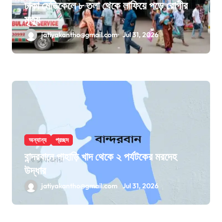
ঢাকা মেডিকেলে ৮ তলা থেকে লাফিয়ে পড়ে রোগীর
মৃত্যু
jatiyakantho@gmail.com
Jul 31, 2026
অন্যান্য
প্রচ্ছদ
বান্দরবানে পাহাড়ি খাদ থেকে ২ পর্যটকের মরদেহ
উদ্ধার
jatiyakantho@gmail.com
Jul 31, 2026