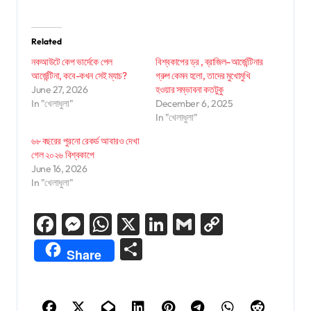
Related
নকআউটে কেপ ভার্দেকে পেল
বিশ্বকাপের ড্র , ব্রাজিল–আর্জেন্টিনার
আর্জেন্টিনা, কবে-কখন সেই ম্যাচ?
গ্রুপ কেমন হলো, তাদের মুখোমুখি
June 27, 2026
হওয়ার সম্ভাবনা কতটুকু
In "খেলাধুলা"
December 6, 2025
In "খেলাধুলা"
৬৮ বছরের পুরনো রেকর্ড আবারও দেখা
গেল ২০২৬ বিশ্বকাপে
June 16, 2026
In "খেলাধুলা"
Facebook
Messenger
WhatsApp
X
LinkedIn
Gmail
Copy
Link
Share
Share