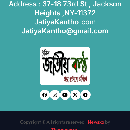
Address : 37-18 73rd St , Jackson
Heights ,NY-11372
JatiyaKantho.com
JatiyaKantho@gmail.com
Copyright © All rights reserved
|
Newsxo
by
Themeansar
.