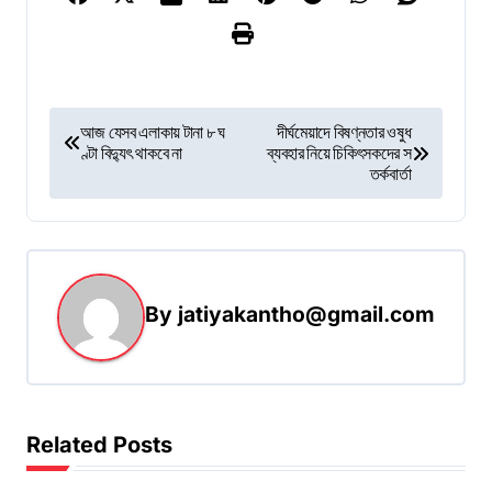
P
আজ যেসব এলাকায় টানা ৮ ঘ
দীর্ঘমেয়াদে বিষণ্নতার ওষুধ
ণ্টা বিদ্যুৎ থাকবে না
ব্যবহার নিয়ে চিকিৎসকদের স
o
তর্কবার্তা
s
t
n
a
By
jatiyakantho@gmail.com
v
i
g
Related Posts
a
t