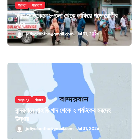
প্রচ্ছদ
সারাদেশ
ঢাকা মেডিকেলে ৮ তলা থেকে লাফিয়ে পড়ে রোগীর
মৃত্যু
jatiyakantho@gmail.com
Jul 31, 2026
অন্যান্য
প্রচ্ছদ
বান্দরবানে পাহাড়ি খাদ থেকে ২ পর্যটকের মরদেহ
উদ্ধার
jatiyakantho@gmail.com
Jul 31, 2026