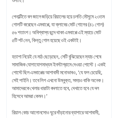
ওনাহি।
পেনাল্টিতে বল জালে জড়িয়ে রিয়ালের হয়ে চলতি মৌসুমে ২৩তম
গোলটি করেছেন এমবাপ্পে, যা ক্লাবের মোট গোলের (৪১ গোল)
৫৬ শতাংশ। অবিশ্বাস্য ছন্দে থাকা এমবাপ্পে এই ম্যাচে মোট
৫টি শট নেন, কিন্তু গোল হয়েছে ওই একটাই।
হতাশা নিয়েই
যে
মাঠ ছেড়েছেন, সেটি বুঝিয়েছেন ম্যাচ শেষে
সামাজিক যোগাযোগমাধ্যম ইনস্টাগ্রামে দেওয়া পোস্টে। একই
পোস্টে ছিল এমবাপ্পের আশাবাদী মনোভাবও, ‘যে ফল চেয়েছি,
সেই পাইনি। তবে লিগ এখনো উম্নুক্ত, সময়ও বাকি অনেক।
আমাদেরকে খেলার ধারাটা বদলাতে হবে, দেখাতে হবে যে দল
হিসেবে আমরা কেমন।’
রিয়াল কোচ আলোনসোও ঘুরে দাঁড়ানোর ব্যাপারে আশাবাদী,