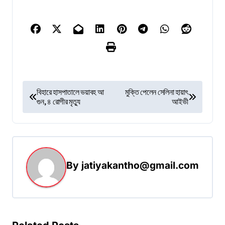
P
বিহারে হাসপাতালে ভয়াবহ আ
মুক্তি পেলেন সেলিনা হায়াৎ
গুন, ৪ রোগীর মৃত্যু
আইভী
o
s
t
n
By
jatiyakantho@gmail.com
a
v
i
g