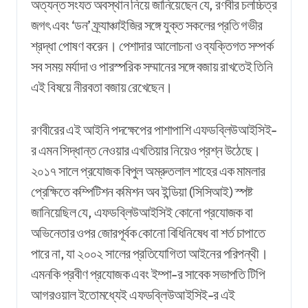
অত্যন্ত সংযত অবস্থান নিয়ে জানিয়েছেন যে, রণবীর চলচ্চিত্র
জগৎ এবং ‘ডন’ ফ্র্যাঞ্চাইজির সঙ্গে যুক্ত সকলের প্রতি গভীর
শ্রদ্ধা পোষণ করেন। পেশাদার আলোচনা ও ব্যক্তিগত সম্পর্ক
সব সময় মর্যাদা ও পারস্পরিক সম্মানের সঙ্গে বজায় রাখতেই তিনি
এই বিষয়ে নীরবতা বজায় রেখেছেন।
রণবীরের এই আইনি পদক্ষেপের পাশাপাশি এফডব্লিউআইসিই-
র এমন সিদ্ধান্ত নেওয়ার এখতিয়ার নিয়েও প্রশ্ন উঠেছে।
২০১৭ সালে প্রযোজক বিপুল অম্রুতলাল শাহের এক মামলার
প্রেক্ষিতে কম্পিটিশন কমিশন অব ইন্ডিয়া (সিসিআই) স্পষ্ট
জানিয়েছিল যে, এফডব্লিউআইসিই কোনো প্রযোজক বা
অভিনেতার ওপর জোরপূর্বক কোনো বিধিনিষেধ বা শর্ত চাপাতে
পারে না, যা ২০০২ সালের প্রতিযোগিতা আইনের পরিপন্থী।
এমনকি প্রবীণ প্রযোজক এবং ইম্পা-র সাবেক সভাপতি টিপি
আগরওয়াল ইতোমধ্যেই এফডব্লিউআইসিই-র এই