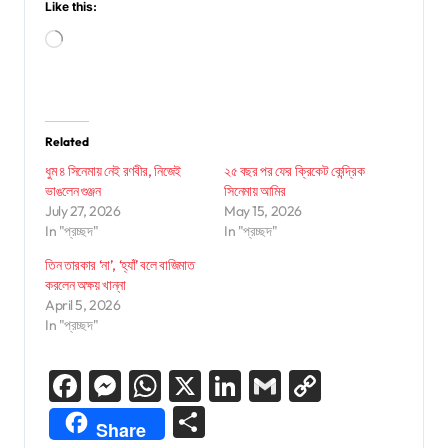
Like this:
Loading…
Related
ধুম ৪ সিনেমায় নেই রণবীর, নিজেই
২৫ বছর পর ফের ক্রিকেট কেন্দ্রিক
ভাঙলেন গুঞ্জন
সিনেমায় আমির
July 27, 2026
May 15, 2026
In "প্রচ্ছদ"
In "প্রচ্ছদ"
তিন তারকার ‘না’, ‘হ্যাঁ’ বলে বাজিমাত
করলেন অক্ষয় খান্না
April 5, 2026
In "প্রচ্ছদ"
Facebook
Messenger
WhatsApp
X
LinkedIn
Gmail
Copy
Link
Share
Share