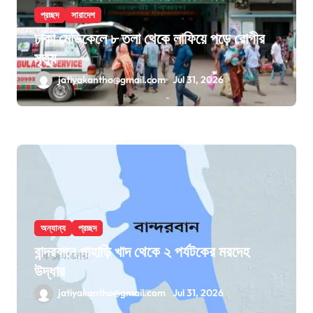
প্রচ্ছদ
সারাদেশ
ঢাকা মেডিকেলে ৮ তলা থেকে লাফিয়ে পড়ে রোগীর
মৃত্যু
jatiyakantho@gmail.com
Jul 31, 2026
অন্যান্য
প্রচ্ছদ
বান্দরবানে পাহাড়ি খাদ থেকে ২ পর্যটকের মরদেহ
উদ্ধার
jatiyakantho@gmail.com
Jul 31, 2026