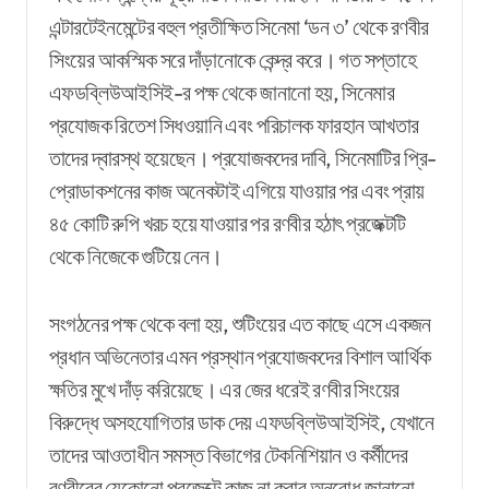
এন্টারটেইনমেন্টের বহুল প্রতীক্ষিত সিনেমা ‘ডন ৩’ থেকে রণবীর
সিংয়ের আকস্মিক সরে দাঁড়ানোকে কেন্দ্র করে। গত সপ্তাহে
এফডব্লিউআইসিই-র পক্ষ থেকে জানানো হয়, সিনেমার
প্রযোজক রিতেশ সিধওয়ানি এবং পরিচালক ফারহান আখতার
তাদের দ্বারস্থ হয়েছেন। প্রযোজকদের দাবি, সিনেমাটির প্রি-
প্রোডাকশনের কাজ অনেকটাই এগিয়ে যাওয়ার পর এবং প্রায়
৪৫ কোটি রুপি খরচ হয়ে যাওয়ার পর রণবীর হঠাৎ প্রজেক্টটি
থেকে নিজেকে গুটিয়ে নেন।
সংগঠনের পক্ষ থেকে বলা হয়, শুটিংয়ের এত কাছে এসে একজন
প্রধান অভিনেতার এমন প্রস্থান প্রযোজকদের বিশাল আর্থিক
ক্ষতির মুখে দাঁড় করিয়েছে। এর জের ধরেই রণবীর সিংয়ের
বিরুদ্ধে অসহযোগিতার ডাক দেয় এফডব্লিউআইসিই, যেখানে
তাদের আওতাধীন সমস্ত বিভাগের টেকনিশিয়ান ও কর্মীদের
রণবীরের যেকোনো প্রজেক্টে কাজ না করার অনুরোধ জানানো