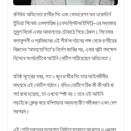
বলিউড অভিনেতা রণবীর সিং এবং ফেডারেশন অব ওয়েস্টার্ন
ইন্ডিয়া সিনেমা এমপ্লয়িজ (এফডব্লিউআইসিই)-এর মধ্যকার
তুমুল বিতর্ক এবার আদালতের চৌকাঠে গিয়ে ঠেকল। সিনেমার
কলাকুশলী ও শ্রমিকদের এই শীর্ষ সংগঠনের পক্ষ থেকে রণবীরের
বিরুদ্ধে ‘অসহযোগিতা’র নির্দেশ জারির পর, এবার পাল্টা পদক্ষেপ
হিসেবে সংগঠনটিকে আইনি নোটিশ পাঠিয়েছেন অভিনেতা।
ঘনিষ্ঠ সূত্রের খবর, গত ২ জুন রণবীর সিং তার আইনজীবীর
মাধ্যমে এই নোটিশ পাঠান। যদিও নোটিশে ঠিক কী কী দাবি বা
শর্ত রাখা হয়েছে, তা এখনো স্পষ্ট নয়। তবে এই আইনি
লড়াইকে কেন্দ্র করে বলিপাড়ার অভ্যন্তরীণ সমীকরণ এখন বেশ
সরগরম।
এই গোটা দ্বন্দ্বের সূত্রপাত নির্মাতা ফারহান আখতার ও এক্সেল