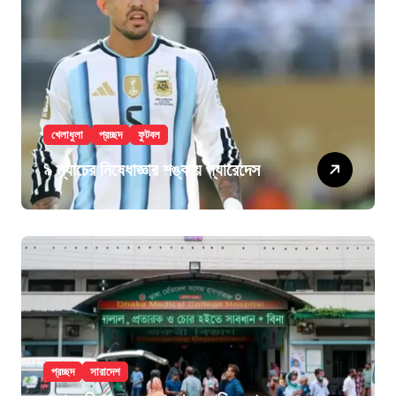
খেলাধুলা
প্রচ্ছদ
ফুটবল
৯ ম্যাচের নিষেধাজ্ঞার শঙ্কায় প্যারেদেস
প্রচ্ছদ
সারাদেশ