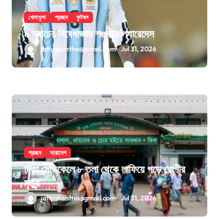
খেলাধুলা
প্রচ্ছদ
ফুটবল
৯ ম্যাচের নিষেধাজ্ঞার শঙ্কায় প্যারেদেস
jatiyakantho@gmail.com
Jul 31, 2026
প্রচ্ছদ
সারাদেশ
ঢাকা মেডিকেলে ৮ তলা থেকে লাফিয়ে পড়ে রোগীর
মৃত্যু
jatiyakantho@gmail.com
Jul 31, 2026