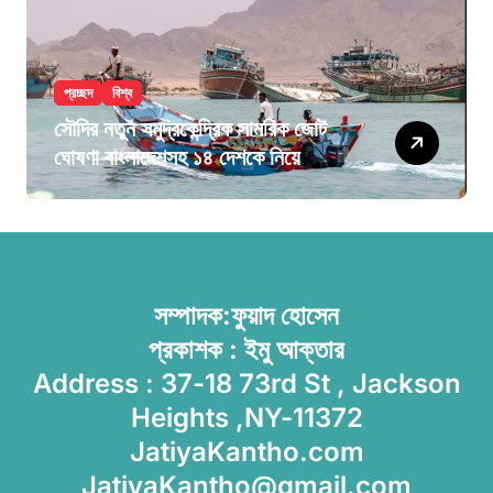
প্রচ্ছদ
বিশ্ব
সৌদির নতুন সমুদ্রকেন্দ্রিক সামরিক জোট
ঘোষণা বাংলাদেশসহ ১৪ দেশকে নিয়ে
সম্পাদক:ফুয়াদ হোসেন
প্রকাশক : ইমু আক্তার
Address : 37-18 73rd St , Jackson
Heights ,NY-11372
JatiyaKantho.com
JatiyaKantho@gmail.com