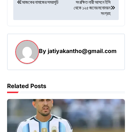
P
আজকের নামাজের সময়সূচি
সংরক্ষিত নারী আসনে ইসি
থেকে ১২৫ জনের মনোনয়ন
o
সংগ্রহ
s
t
n
a
By
jatiyakantho@gmail.com
v
i
g
Related Posts
a
t
i
o
n