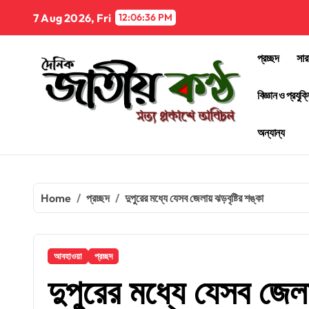
Skip
7 Aug 2026, Fri
12:06:37 PM
to
content
প্রচ্ছদ
সার
বিজ্ঞান ও প্রযুক্
অন্যান্য
Home
প্রচ্ছদ
দুপুরের মধ্যে যেসব জেলায় ঝড়বৃষ্টির শঙ্কা
আবহাওয়া
প্রচ্ছদ
দুপুরের মধ্যে যেসব জেলায