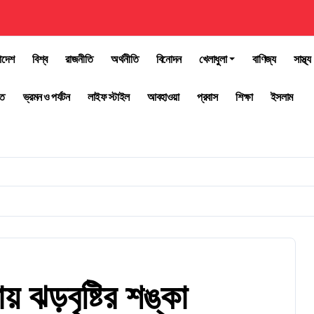
াদেশ
বিশ্ব
রাজনীতি
অর্থনীতি
বিনোদন
খেলাধুলা
বাণিজ্য
সাস্থ্য
তি
ভ্রমন ও পর্যটন
লাইফ স্টাইল
আবহাওয়া
প্রবাস
শিক্ষা
ইসলাম
় ঝড়বৃষ্টির শঙ্কা