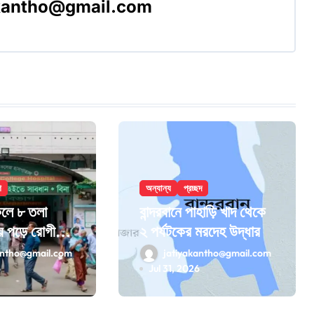
akantho@gmail.com
শ
অন্যান্য
প্রচ্ছদ
েলে ৮ তলা
বান্দরবানে পাহাড়ি খাদ থেকে
ে পড়ে রোগীর
২ পর্যটকের মরদেহ উদ্ধার
antho@gmail.com
jatiyakantho@gmail.com
6
Jul 31, 2026