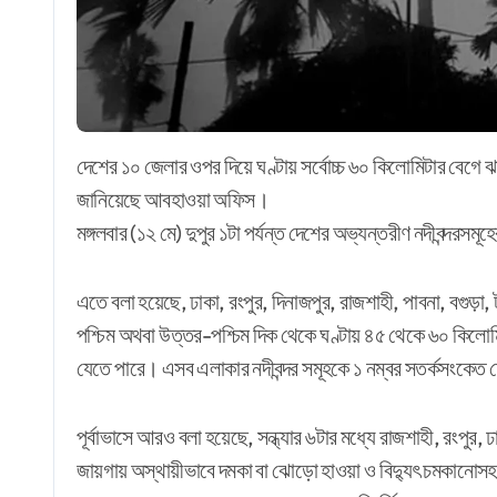
দেশের ১০ জেলার ওপর দিয়ে ঘণ্টায় সর্বোচ্চ ৬০ কিলোমিটার বেগে ঝড় বয়ে যেতে পারে। একই সঙ্গে বৃষ্টি অথবা বজ্রবৃষ্টি হতে পারে বলে
জানিয়েছে আবহাওয়া অফিস।
মঙ্গলবার (১২ মে) দুপুর ১টা পর্যন্ত দেশের অভ্যন্তরীণ নদীবন্দরসম
এতে বলা হয়েছে, ঢাকা, রংপুর, দিনাজপুর, রাজশাহী, পাবনা, বগুড়া, 
পশ্চিম অথবা উত্তর-পশ্চিম দিক থেকে ঘণ্টায় ৪৫ থেকে ৬০ কিলোমিটার
যেতে পারে। এসব এলাকার নদীবন্দর সমূহকে ১ নম্বর সতর্কসংকেত 
পূর্বাভাসে আরও বলা হয়েছে, সন্ধ্যার ৬টার মধ্যে রাজশাহী, রংপুর, 
জায়গায় অস্থায়ীভাবে দমকা বা ঝোড়ো হাওয়া ও বিদ্যুৎ চমকানোসহ বৃষ্