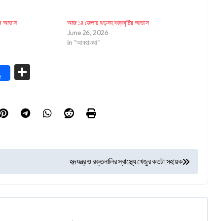
টির আভাস
আজ ১৪ জেলায় ঝড়সহ বজ্রবৃষ্টির আভাস
June 26, 2026
In "আবহাওয়া"
Share
e
হৃদযন্ত্র ও রক্তনালির স্বাস্থ্যে খেজুর কতটা সহায়ক