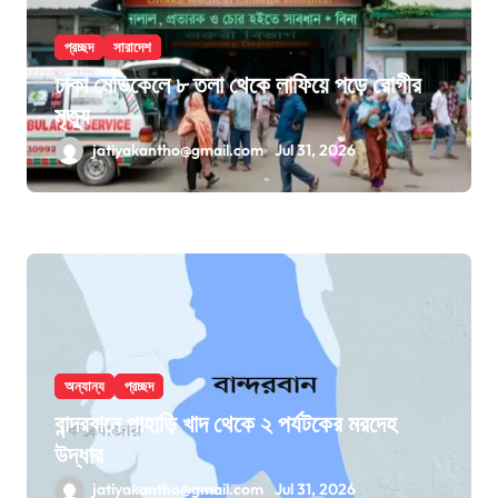
প্রচ্ছদ
সারাদেশ
ঢাকা মেডিকেলে ৮ তলা থেকে লাফিয়ে পড়ে রোগীর
মৃত্যু
jatiyakantho@gmail.com
Jul 31, 2026
অন্যান্য
প্রচ্ছদ
বান্দরবানে পাহাড়ি খাদ থেকে ২ পর্যটকের মরদেহ
উদ্ধার
jatiyakantho@gmail.com
Jul 31, 2026