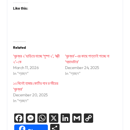
Like this:
Related
‘ধুরন্ধর ২’ ছাড়িয়ে যাচ্ছে ‘পুষ্পা ২’, ‘স্ত্রী
‘ধুরন্ধর’–এর কাছে পাত্তাই পাচ্ছে না
২’–কে
‘অ্যাভাটার’
March 11, 2026
December 24, 2025
In "প্রচ্ছদ"
In "প্রচ্ছদ"
১৩ দিনেই হাজার কোটির পথে রণবীরের
‘ধুরন্ধর’
December 20, 2025
In "প্রচ্ছদ"
Facebook
Messenger
WhatsApp
X
LinkedIn
Gmail
Copy
Link
Share