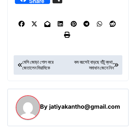
Share
P
মেসি জোড়া গোল করে
কম বয়সেই বাড়ছে হাঁটু ব্যথা,
জেতালেন মিয়ামিকে
সমাধান জেনে নিন
o
s
t
n
By
jatiyakantho@gmail.com
a
v
i