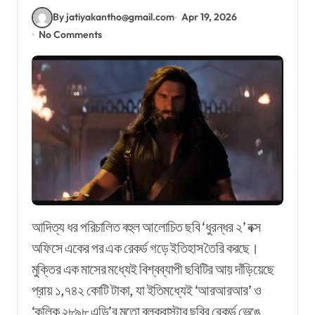
By jatiyakantho@gmail.com
Apr 19, 2026
No Comments
আদিত্য ধর পরিচালিত বহুল আলোচিত ছবি ‘ধুরন্ধর ২’ বক্স
অফিসে একের পর এক রেকর্ড গড়ে ইতিহাস তৈরি করছে।
মুক্তির এক মাসের মধ্যেই বিশ্বব্যাপী ছবিটির আয় দাঁড়িয়েছে
প্রায় ১,৭৪২ কোটি টাকা, যা ইতিমধ্যেই ‘আরআরআর’ ও
‘কল্কি ২৮৯৮ এডি’র মতো ব্লকবাস্টার ছবির রেকর্ড ভেঙে