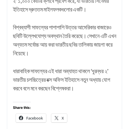
২’ ১,০০০ কোটির ক্লাবে প্রবেশ করে, যা ভারতীয় সিনেমার
ইতিহাসে দ্রুততম মাইলফলকগুলোর একটি।
বিশ্বব্যাপী সাফল্যের পাশাপাশি উত্তর আমেরিকার বাজারেও
ছবিটি উল্লেখযোগ্য অবস্থান তৈরি করেছে। সেখানে এটি এখন
অন্যতম সর্বোচ্চ আয় করা ভারতীয় ছবির তালিকায় জায়গা করে
নিয়েছে।
ধারাবাহিক সাফল্যের এই ধারা অব্যাহত থাকলে ‘ধুরন্ধর ২’
ভারতীয় চলচ্চিত্রের বক্স অফিস ইতিহাসে নতুন অধ্যায় যোগ
করবে বলে মনে করছেন বিশ্লেষকরা।
Share this:
Facebook
X