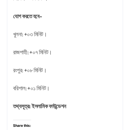
যোগ করতে হবে-
খুলনা: +০৩ মিনিট।
রাজশাহী: +০৭ মিনিট।
রংপুর: +০৮ মিনিট।
বরিশাল: +০১ মিনিট।
তথ্যসূত্র: ইসলামিক ফাউন্ডেশন
Share this: