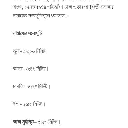
বাংলা, ১২ রজব ১৪৪৭ হিজরি। ঢাকা ও তার পার্শ্ববর্তী এলাকার
নামাজের সময়সূচি তুলে ধরা হলো-
নামাজের সময়সূচি
জুমা- ১২:০৬ মিনিট।
আসর- ৩:৪৬ মিনিট।
মাগরিব- ৫:২৭ মিনিট।
ইশা- ৬:৪৫ মিনিট।
আজ সূর্যাস্ত
– ৫:২৩ মিনিট।