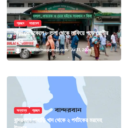
প্রচ্ছদ
সারাদেশ
ঢাকা মেডিকেলে ৮ তলা থেকে লাফিয়ে পড়ে রোগীর
মৃত্যু
jatiyakantho@gmail.com
Jul 31, 2026
অন্যান্য
প্রচ্ছদ
বান্দরবানে পাহাড়ি খাদ থেকে ২ পর্যটকের মরদেহ
উদ্ধার