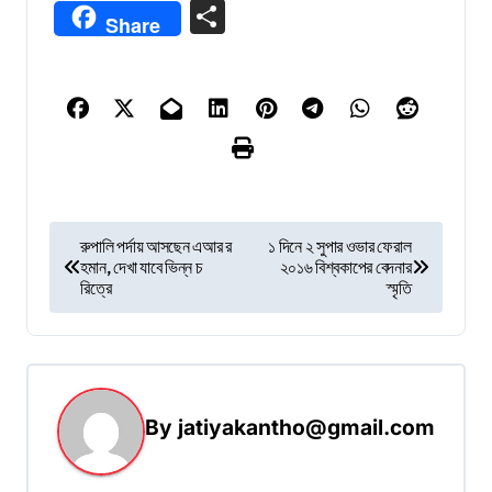
Link
Share
Share
P
রুপালি পর্দায় আসছেন এআর র
১ দিনে ২ সুপার ওভার ফেরাল
হমান, দেখা যাবে ভিন্ন চ
২০১৬ বিশ্বকাপের বেদনার
o
রিত্রে
স্মৃতি
s
t
n
a
By
jatiyakantho@gmail.com
v