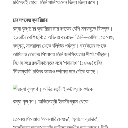
চরিত্রেই হোক, তিনি মানিয়ে নেন ভিন্ন ভিন্ন রূপে।
চার দশকের ক্যারিয়ার
রম্যা কৃষ্ণণের ক্যারিয়ার চার দশকের বেশি সময়জুড়ে বিস্তৃত।
২০০টির বেশি ছবিতে অভিনয় করেছেন তিনি—তামিল, তেলেগু,
কন্নড়, মালয়ালম থেকে বলিউড পর্যন্ত। নব্বইয়ের দশকে
তামিল ও তেলেগু সিনেমায় তিনি জনপ্রিয়তার শীর্ষে পৌঁছান।
বিশেষ করে রজনীকান্তের সঙ্গে ‘পদায়াপ্পা’ (১৯৯৯) ছবির
‘নীলাম্বারি’ চরিত্র আজও দর্শকের মনে গেঁথে আছে।
রম্যা কৃষ্ণণ। অভিনেত্রী ইনস্টাগ্রাম থেকে
তেলেগু সিনেমায় ‘আল্লারি মোগুদু’, ‘হ্যালো ব্রাদার’,
‘নারসিমহা নাইডু’তে তাঁর অভিনয় স্মরণীয় হয়ে আছে। হিন্দি