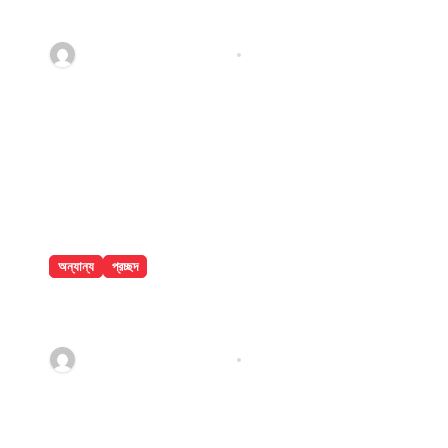
মৃত্যু
jatiyakantho@gmail.com
Jul 31, 2026
অন্যান্য
প্রচ্ছদ
বান্দরবানে পাহাড়ি খাদ থেকে ২ পর্যটকের মরদেহ
উদ্ধার
jatiyakantho@gmail.com
Jul 31, 2026