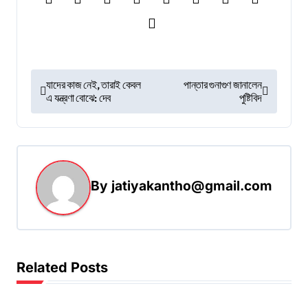
P
যাদের কাজ নেই, তারাই কেবল
পান্তার গুনাগুণ জানালেন
এ যন্ত্রণা বোঝে: দেব
পুষ্টিবিদ
o
s
t
n
By
jatiyakantho@gmail.com
a
v
i
g
Related Posts
a
t