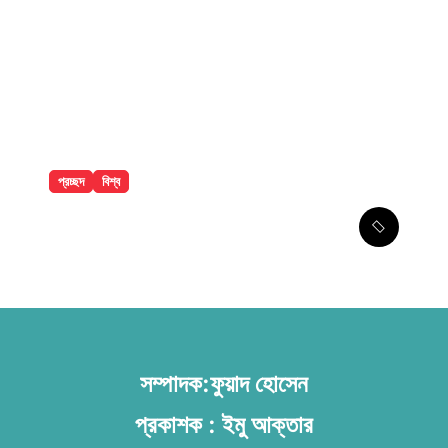
প্রচ্ছদ
বিশ্ব
সৌদির নতুন সমুদ্রকেন্দ্রিক সামরিক জোট
ঘোষণা বাংলাদেশসহ ১৪ দেশকে নিয়ে
সম্পাদক:ফুয়াদ হোসেন
প্রকাশক : ইমু আক্তার