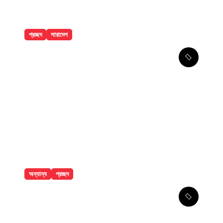
প্রচ্ছদ
সারাদেশ
ঢাকা মেডিকেলে ৮ তলা থেকে লাফিয়ে পড়ে
রোগীর মৃত্যু
অন্যান্য
প্রচ্ছদ
বান্দরবানে পাহাড়ি খাদ থেকে ২ পর্যটকের
মরদেহ উদ্ধার