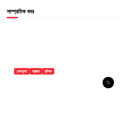
সাম্প্রতিক খবর
খেলাধুলা
প্রচ্ছদ
ফুটবল
৯ ম্যাচের নিষেধাজ্ঞার শঙ্কায় প্যারেদেস