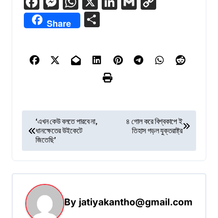
Facebook
Messenger
WhatsApp
X
LinkedIn
Gmail
Copy
Link
Share
Share
P
‘এখন কেউ বলতে পারবে না,
৪ গোল করে বিশ্বকাপে ই
ধানক্ষেতের উইকেটে
তিহাস গড়ল যুক্তরাষ্ট্র
o
জিতেছি’
s
t
n
a
By
jatiyakantho@gmail.com
v