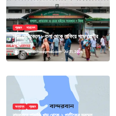
প্রচ্ছদ
সারাদেশ
ঢাকা মেডিকেলে ৮ তলা থেকে লাফিয়ে পড়ে রোগীর
মৃত্যু
jatiyakantho@gmail.com
Jul 31, 2026
অন্যান্য
প্রচ্ছদ
বান্দরবানে পাহাড়ি খাদ থেকে ২ পর্যটকের মরদেহ