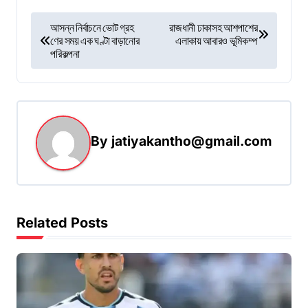
P
আসন্ন নির্বাচনে ভোট গ্রহ
রাজধানী ঢাকাসহ আশপাশের
ণের সময় এক ঘণ্টা বাড়ানোর
এলাকায় আবারও ভূমিকম্প
o
পরিকল্পনা
s
t
n
a
By
jatiyakantho@gmail.com
v
i
g
Related Posts
a
t
i
o