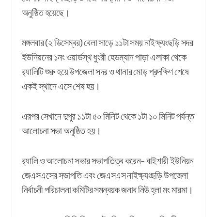
অনুষ্ঠিত
হয়েছে
।
মঙ্গলবার
(২
ডিসেম্বর
)
বেলা
সাড়ে
১১টা
সময়
নাইক্ষ্যংছড়ি
সদর
ইউনিয়নের
১নং
ওয়ার্ডস্থ
ধুংরী
হেডম্যান
পাড়া
এলাকা
থেকে
র‍্যালিটি শুরু হয়ে উপজেলা সদর ও থানার মোড় প্রদক্ষিণ শেষে
একই স্থানে এসে শেষ হয়।
এরপর সেখানে দুপুর ১১টা ৫০ মিনিট থেকে ১টা ১০ মিনিট পর্যন্ত
আলোচনা সভা অনুষ্ঠিত হয়।
র‍্যালি ও আলোচনা
সভার
সভাপতিত্ব করেন- বাইশারী ইউনিয়ন
জেএসএসের সভাপতি এবং জেএসএস নাইক্ষ্যংছড়ি উপজেলা
নির্বাচনী পরিচালনা কমিটির সমন্বয়ক জনাব নিউ হ্লা মং মারমা।