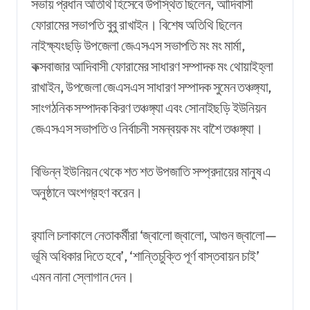
সভায় প্রধান অতিথি হিসেবে উপস্থিত ছিলেন, আদিবাসী
ফোরামের সভাপতি বুবু রাখাইন।
বিশেষ
অতিথি ছিলেন
নাইক্ষ্যংছড়ি উপজেলা জেএসএস সভাপতি মং মং মার্মা,
কক্সবাজার আদিবাসী ফোরামের সাধারণ সম্পাদক মং থোয়াইহ্লা
রাখাইন, উপজেলা জেএসএস সাধারণ সম্পাদক সুমেন তঞ্চঙ্গ্যা,
সাংগঠনিক সম্পাদক কিরণ তঞ্চঙ্গ্যা এবং সোনাইছড়ি ইউনিয়ন
জেএসএস সভাপতি ও নির্বাচনী সমন্বয়ক মং বাশৈ তঞ্চঙ্গ্যা।
বিভিন্ন ইউনিয়ন থেকে শত শত উপজাতি সম্প্রদায়ের মানুষ এ
অনুষ্ঠানে অংশগ্রহণ করেন।
র‍্যালি চলাকালে নেতাকর্মীরা ‘জ্বালো জ্বালো, আগুন জ্বালো
—
ভূমি অধিকার দিতে হবে’, ‘শান্তিচুক্তি পূর্ণ বাস্তবায়ন চাই’
এমন নানা স্লোগান দেন।