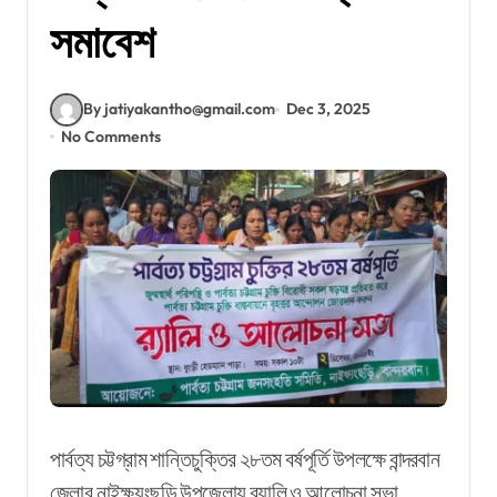
সমাবেশ
By jatiyakantho@gmail.com
Dec 3, 2025
No Comments
পার্বত্য
চট্টগ্রাম
শান্তিচুক্তির
২৮তম
বর্ষপূর্তি
উপলক্ষে
বান্দরবান
জেলার
নাইক্ষ্যংছড়ি
উপজেলায়
র‍্যালি
ও
আলোচনা
সভা