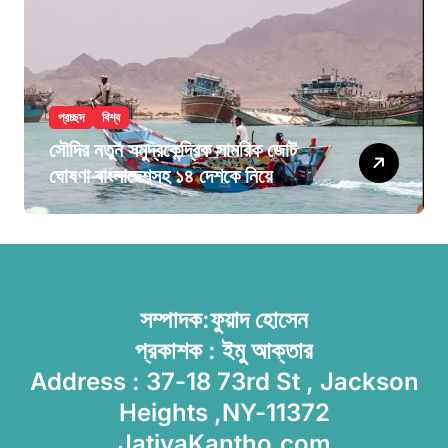
প্রচ্ছদ
বিশ্ব
সৌদির নতুন সমুদ্রকেন্দ্রিক সামরিক জোট
ঘোষণা বাংলাদেশসহ ১৪ দেশকে নিয়ে
সম্পাদক:ফুয়াদ হোসেন
প্রকাশক : ইমু আক্তার
Address : 37-18 73rd St , Jackson
Heights ,NY-11372
JatiyaKantho.com