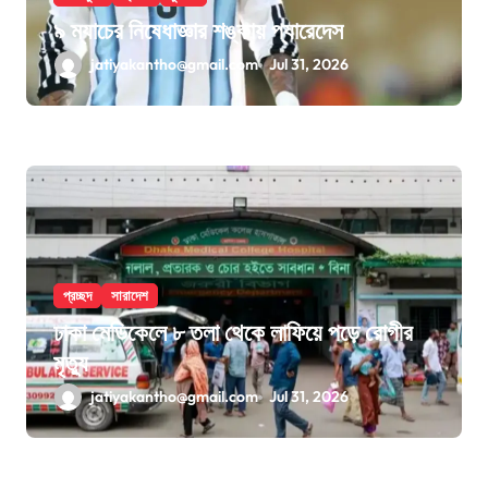
৯ ম্যাচের নিষেধাজ্ঞার শঙ্কায় প্যারেদেস
jatiyakantho@gmail.com
Jul 31, 2026
প্রচ্ছদ
সারাদেশ
ঢাকা মেডিকেলে ৮ তলা থেকে লাফিয়ে পড়ে রোগীর
মৃত্যু
jatiyakantho@gmail.com
Jul 31, 2026