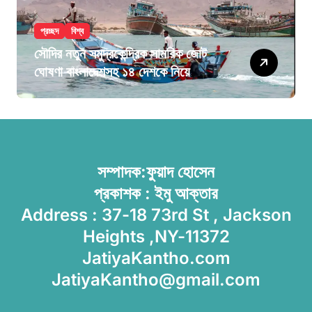
প্রচ্ছদ
বিশ্ব
সৌদির নতুন সমুদ্রকেন্দ্রিক সামরিক জোট
ঘোষণা বাংলাদেশসহ ১৪ দেশকে নিয়ে
সম্পাদক:ফুয়াদ হোসেন
প্রকাশক : ইমু আক্তার
Address : 37-18 73rd St , Jackson
Heights ,NY-11372
JatiyaKantho.com
JatiyaKantho@gmail.com