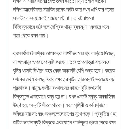
দক্ষিণ এশিয়ার ধানের খেত তখন হয়তো স্থিতিশীল থাকে।
দক্ষিণ আমেরিকার সয়াবিন চাষের ক্ষতি আর মধ্য এশিয়ার গমের
সংকট সব সময় একই সময়ে ঘটে না। এ ঘটনাগুলো
বিচ্ছিন্নভাবে ঘটে বলে বৈশ্বিক খাদ্য ব্যবস্থা একবারে ধসে
পড়া থেকে রক্ষা পায়।
ক্রমবর্ধমান বৈশ্বিক তাপমাত্রা বাষ্পীভবনের হার বাড়িয়ে দিচ্ছে,
যা জলবায়ুর ওপর চাপ সৃষ্টি করছে। তবে তাপমাত্রা বাড়লেও
বৃষ্টির ধরনই নির্ধারণ করে কোন অঞ্চলটি বেশি শুষ্ক হবে। কয়েক
দশকের তথ্য বলছে, খরার ক্ষেত্রে বৃষ্টির তারতম্যই সবচেয়ে বড়
প্রভাবক। বায়ুমণ্ডলীয় সঞ্চালনের কারণে বৃষ্টি কখনোই
বিশ্বজুড়ে একযোগে বন্ধ হয় না। যখন একটি সমুদ্র অববাহিকা
উষ্ণ হয়, অন্যটি শীতল থাকে। ফলে পৃথিবী এক নিশ্বাসে
শুকিয়ে যায় না; বরং অঞ্চলভেদে চাপের মুখে পড়ে। প্রকৃতির এই
জটিল ভারসাম্যই বিশ্বকে একযোগে পানিশূন্য হওয়া থেকে রক্ষা