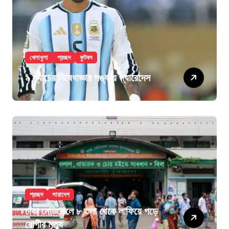
খেলাধুলা
প্রচ্ছদ
ফুটবল
৯ ম্যাচের নিষেধাজ্ঞার শঙ্কায় প্যারেদেস
প্রচ্ছদ
সারাদেশ
ঢাকা মেডিকেলে ৮ তলা থেকে লাফিয়ে পড়ে
রোগীর মৃত্যু