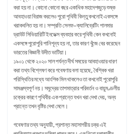
করা হয় না। কোনো কোনো বছর একাধিক মহাদেশজুড়ে শুষ্ক
আবহাওয়া বিরাজ করলেও পুরো পৃথিবী কিন্তু কখনোই একসঙ্গে
খরাকবলিত হয় না। সম্প্রতি সেলফ–ক্যালিব্রেটিং পালমার
ড্রাউট সিভিয়ারিটি ইনডেক্স ব্যবহার করে পৃথিবী কেন কখনোই
একসঙ্গে পুরোপুরি পানিশূন্য হয় না, তার কারণ খুঁজে বের করেছেন
ভারতের বিজ্ঞানী উদীত ভাটিয়া।
১৯০১ থেকে ২০২০ সাল পর্যন্ত দীর্ঘ সময়ের আবহাওয়ার ধারণ
করা তথ্য বিশ্লেষণ করে গবেষণায় বলা হয়েছে, বৈশ্বিক খরা
পরিস্থিতির মধ্যে আংশিক মিল থাকলেও তা কখনোই পুরোপুরি
সামঞ্জস্যপূর্ণ নয়। সমুদ্রের তাপমাত্রার পরিবর্তন ও বায়ুমণ্ডলীয়
চক্রের কারণে পৃথিবীর এক প্রান্তে যখন খরা দেখা দেয়, অন্য
প্রান্তে তখন বৃষ্টির দেখা মেলে।
গবেষণার তথ্য অনুযায়ী, প্রশান্ত মহাসাগরীয় চক্র এই
প্রক্রিয়ায় প্রধান ভূমিকা পালন করে। এল নিনো চলাকালীন