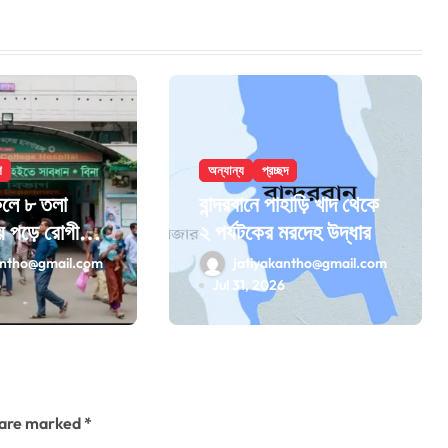
শ
অন্যান্য
প্রচ্ছদ
েলে ৮ তলা
বান্দরবানে পাহাড়ি খাদ থেকে
ে পড়ে রোগীর
২ পর্যটকের মরদেহ উদ্ধার
antho@gmail.com
jatiyakantho@gmail.com
6
Jul 31, 2026
s are marked
*