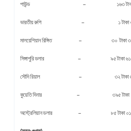
পাউন্ড – ১৬৩ টাকা ৩০ 
ভারতীয় রুপি – ১ টাকা ৩১ 
মালয়েশিয়ান রিঙ্গিত – ৩০ টাকা ৩৮ 
সিঙ্গাপুরি ডলার – ৯৫ টাকা ৬১ প
সৌদি রিয়াল – ৩২ টাকা ৬১ 
কুয়েতি দিনার – ৩৯৫ টাকা ৭৭ 
অস্ট্রেলিয়ান ডলার – ৮৫ টাকা ০১ প
(সূত্র: গুগল)