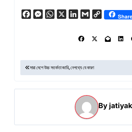
Facebook
Messenger
WhatsApp
X
LinkedIn
Gmail
Copy
Shar
Link
P
সারা দেশে উচ্চ সতর্কতা জারি, নেপথ্যে যে কারণ
o
s
t
By
jatiy
n
a