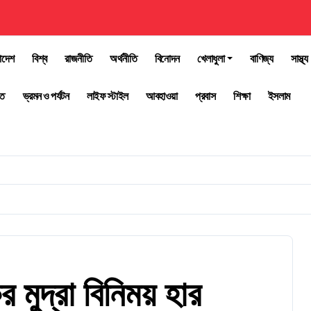
াদেশ
বিশ্ব
রাজনীতি
অর্থনীতি
বিনোদন
খেলাধুলা
বাণিজ্য
সাস্থ্য
তি
ভ্রমন ও পর্যটন
লাইফ স্টাইল
আবহাওয়া
প্রবাস
শিক্ষা
ইসলাম
মুদ্রা বিনিময় হার