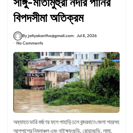
সাঙ্গু-মাতামুহুরী নদীর পানির
বিপদসীমা অতিক্রম
By jatiyakantho@gmail.com
Jul 8, 2026
No Comments
অব্যাহত ভারি বর্ষণের ফলে পাহাড়ি ঢলে বান্দরবানে জেলা শহরসহ
আশপাশের নিম্নাঞ্চল এবং নাইক্ষ্যংছড়ি, রোয়াংছড়ি, লামা,