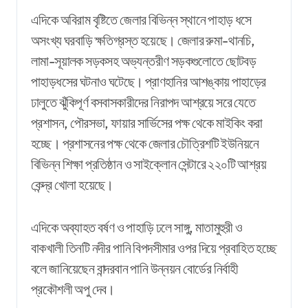
এদিকে অবিরাম বৃষ্টিতে জেলার বিভিন্ন স্থানে পাহাড় ধসে
অসংখ্য ঘরবাড়ি ক্ষতিগ্রস্ত হয়েছে। জেলার রুমা-থানচি,
লামা-সূয়ালক সড়কসহ অভ্যন্তরীণ সড়কগুলোতে ছোটবড়
পাহাড়ধসের ঘটনাও ঘটেছে। প্রাণহানির আশঙ্কায় পাহাড়ের
ঢালুতে ঝুঁকিপূর্ণ বসবাসকারীদের নিরাপদ আশ্রয়ে সরে যেতে
প্রশাসন, পৌরসভা, ফায়ার সার্ভিসের পক্ষ থেকে মাইকিং করা
হচ্ছে। প্রশাসনের পক্ষ থেকে জেলার চৌত্রিশটি ইউনিয়নে
বিভিন্ন শিক্ষা প্রতিষ্ঠান ও সাইক্লোন সেন্টারে ২২০টি আশ্রয়
কেন্দ্র খোলা হয়েছে।
এদিকে অব্যাহত বর্ষণ ও পাহাড়ি ঢলে সাঙ্গু, মাতামুহুরী ও
বাকখালী তিনটি নদীর পানি বিপদসীমার ওপর দিয়ে প্রবাহিত হচ্ছে
বলে জানিয়েছেন বান্দরবান পানি উন্নয়ন বোর্ডের নির্বাহী
প্রকৌশলী অপু দেব।