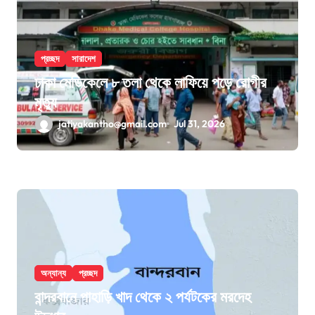
প্রচ্ছদ
সারাদেশ
ঢাকা মেডিকেলে ৮ তলা থেকে লাফিয়ে পড়ে রোগীর
মৃত্যু
jatiyakantho@gmail.com
Jul 31, 2026
অন্যান্য
প্রচ্ছদ
বান্দরবানে পাহাড়ি খাদ থেকে ২ পর্যটকের মরদেহ