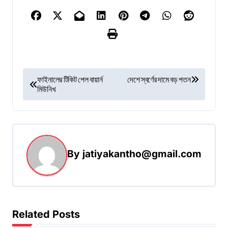
P
ফাইনালের টিকিট পেল বায়ার্ন
দেশে স্বর্ণের দামে বড় পতন
মিউনিখ
o
s
t
n
By
jatiyakantho@gmail.com
a
v
i
g
Related Posts
a