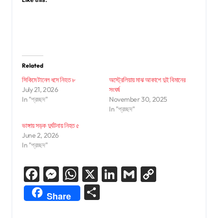
Related
সিকিমে টানেল ধসে নিহত ৮
অস্ট্রেলিয়ায় মাঝ আকাশে দুই বিমানের
July 21, 2026
সংঘর্ষ
In "প্রচ্ছদ"
November 30, 2025
In "প্রচ্ছদ"
ভাঙ্গায় সড়ক দুর্ঘটনায় নিহত ৫
June 2, 2026
In "প্রচ্ছদ"
Facebook
Messenger
WhatsApp
X
LinkedIn
Gmail
Copy
Link
Share
Share