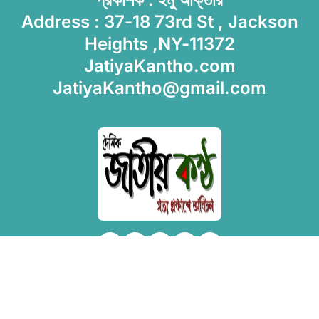
Address : 37-18 73rd St , Jackson
Heights ,NY-11372
JatiyaKantho.com
JatiyaKantho@gmail.com
Copyright © All rights reserved
|
Newsxo
by