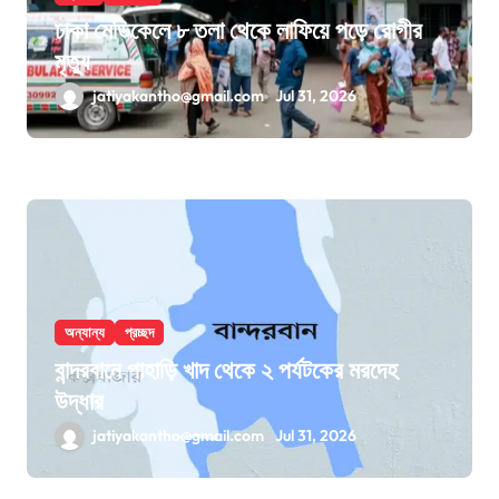
ঢাকা মেডিকেলে ৮ তলা থেকে লাফিয়ে পড়ে রোগীর
মৃত্যু
jatiyakantho@gmail.com
Jul 31, 2026
অন্যান্য
প্রচ্ছদ
বান্দরবানে পাহাড়ি খাদ থেকে ২ পর্যটকের মরদেহ
উদ্ধার
jatiyakantho@gmail.com
Jul 31, 2026