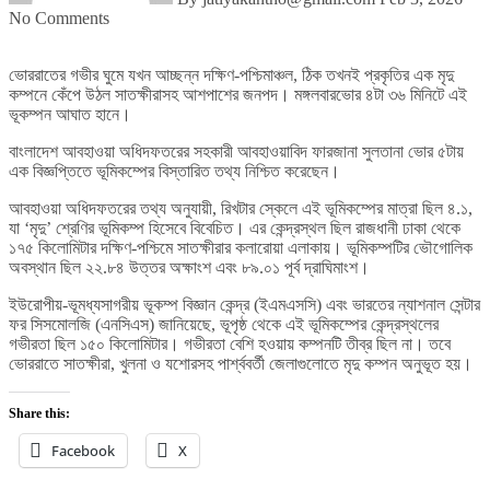
No Comments
ভোররাতের গভীর ঘুমে যখন আচ্ছন্ন দক্ষিণ-পশ্চিমাঞ্চল, ঠিক তখনই প্রকৃতির এক মৃদু
কম্পনে কেঁপে উঠল সাতক্ষীরাসহ আশপাশের জনপদ। মঙ্গলবারভোর ৪টা ৩৬ মিনিটে এই
ভূকম্পন আঘাত হানে।
বাংলাদেশ আবহাওয়া অধিদফতরের সহকারী আবহাওয়াবিদ ফারজানা সুলতানা ভোর ৫টায়
এক বিজ্ঞপ্তিতে ভূমিকম্পের বিস্তারিত তথ্য নিশ্চিত করেছেন।
আবহাওয়া অধিদফতরের তথ্য অনুযায়ী, রিখটার স্কেলে এই ভূমিকম্পের মাত্রা ছিল ৪.১,
যা ‘মৃদু’ শ্রেণির ভূমিকম্প হিসেবে বিবেচিত। এর কেন্দ্রস্থল ছিল রাজধানী ঢাকা থেকে
১৭৫ কিলোমিটার দক্ষিণ-পশ্চিমে সাতক্ষীরার কলারোয়া এলাকায়। ভূমিকম্পটির ভৌগোলিক
অবস্থান ছিল ২২.৮৪ উত্তর অক্ষাংশ এবং ৮৯.০১ পূর্ব দ্রাঘিমাংশ।
ইউরোপীয়-ভূমধ্যসাগরীয় ভূকম্প বিজ্ঞান কেন্দ্র (ইএমএসসি) এবং ভারতের ন্যাশনাল সেন্টার
ফর সিসমোলজি (এনসিএস) জানিয়েছে, ভূপৃষ্ঠ থেকে এই ভূমিকম্পের কেন্দ্রস্থলের
গভীরতা ছিল ১৫০ কিলোমিটার। গভীরতা বেশি হওয়ায় কম্পনটি তীব্র ছিল না। তবে
ভোররাতে সাতক্ষীরা, খুলনা ও যশোরসহ পার্শ্ববর্তী জেলাগুলোতে মৃদু কম্পন অনুভূত হয়।
Share this:
Facebook
X