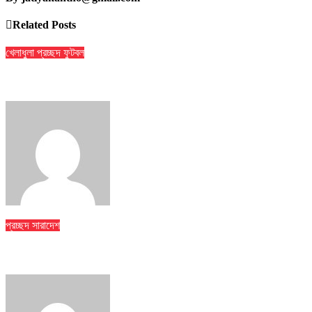
Related Posts
খেলাধুলা
প্রচ্ছদ
ফুটবল
৯ ম্যাচের নিষেধাজ্ঞার শঙ্কায় প্যারেদেস
jatiyakantho@gmail.com
Jul 31, 2026
প্রচ্ছদ
সারাদেশ
ঢাকা মেডিকেলে ৮ তলা থেকে লাফিয়ে পড়ে রোগীর মৃত্যু