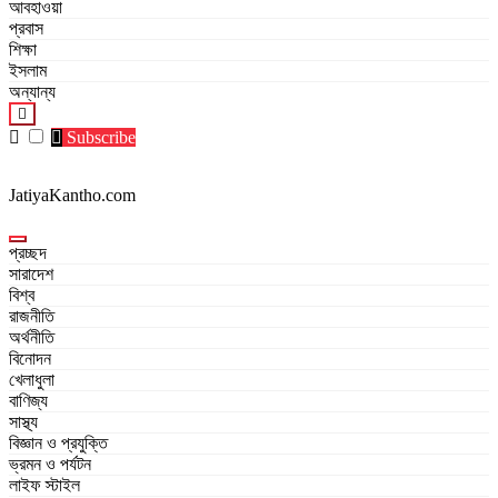
আবহাওয়া
প্রবাস
শিক্ষা
ইসলাম
অন্যান্য
Subscribe
JatiyaKantho.com
প্রচ্ছদ
সারাদেশ
বিশ্ব
রাজনীতি
অর্থনীতি
বিনোদন
খেলাধুলা
বাণিজ্য
সাস্থ্য
বিজ্ঞান ও প্রযুক্তি
ভ্রমন ও পর্যটন
লাইফ স্টাইল