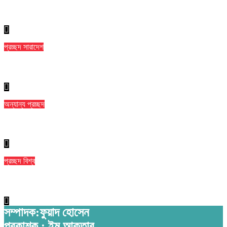
৯ ম্যাচের নিষেধাজ্ঞার শঙ্কায় প্যারেদেস
প্রচ্ছদ
সারাদেশ
ঢাকা মেডিকেলে ৮ তলা থেকে লাফিয়ে পড়ে রোগীর মৃত্যু
অন্যান্য
প্রচ্ছদ
বান্দরবানে পাহাড়ি খাদ থেকে ২ পর্যটকের মরদেহ উদ্ধার
প্রচ্ছদ
বিশ্ব
সৌদির নতুন সমুদ্রকেন্দ্রিক সামরিক জোট ঘোষণা বাংলাদেশসহ ১৪ দেশকে নিয়ে
সম্পাদক:ফুয়াদ হোসেন
প্রকাশক : ইমু আক্তার