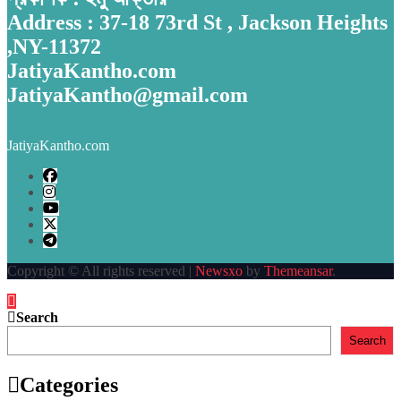
Address : 37-18 73rd St , Jackson Heights
,NY-11372
JatiyaKantho.com
JatiyaKantho@gmail.com
JatiyaKantho.com
Copyright © All rights reserved
|
Newsxo
by
Themeansar
.
Search
Search
Categories