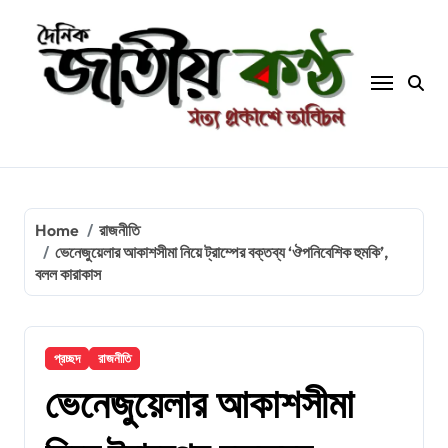
Skip
to
content
Home
রাজনীতি
ভেনেজুয়েলার আকাশসীমা নিয়ে ট্রাম্পের বক্তব্য ‘ঔপনিবেশিক হুমকি’,
বলল কারাকাস
প্রচ্ছদ
রাজনীতি
ভেনেজুয়েলার আকাশসীমা