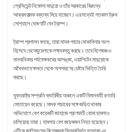
প্রেসিডেন্ট নিকোলা মাদুরো ও তাঁর সরকারের বিরুদ্ধে
আক্রমণাত্মক বক্তব্য দিয়ে যাচ্ছেন। এর মধ্যেই গতকাল ট্রুথ
সোশ্যালে ঘোষণাটি দেন ট্রাম্প।
ট্রাম্প
প্রশাসন বলছে, তারা মাদক পাচার মোকাবিলার অংশ
হিসেবে ভেনেজুয়েলাকে লক্ষ্যবস্তু করছে। তবে বিশেষজ্ঞ ও
মানবাধিকার পর্যবেক্ষকদের আশঙ্কা, ওয়াশিংটন মাদুরোকে
অবৈধভাবে ক্ষমতা থেকে অপসারণের চেষ্টার ভিত্তি তৈরি
করছে।
যুক্তরাষ্ট্র সম্প্রতি ক্যারিবীয় অঞ্চলে একটি বিমানবাহী রণতরি
মোতায়েন করেছে। মাদক পাচারের সঙ্গে জড়িত থাকার
অভিযোগে বেশ কয়েকটি জাহাজে প্রাণঘাতী বোমা হামলাও
চালিয়েছে তারা। হামলায় বেশ কয়েকজন নিহত হয়েছেন।
এটিকে
জাতিসংঘের
বিশেষজ্ঞরা
বিচারবহির্ভূত
হত্যাকাণ্ড