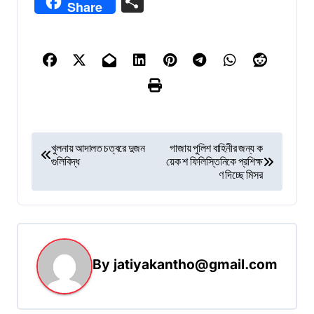
Share
Share
P
খুলনায় আদালত চত্বরে দুজন
গাজায় পুলিশ বাহিনীর জন্য ক
গুলিবিদ্ধ
য়েক শ ফিলিস্তিনিকে প্রশিক্ষ
o
ণ দিচ্ছে মিসর
s
t
n
a
By
jatiyakantho@gmail.com
v
i