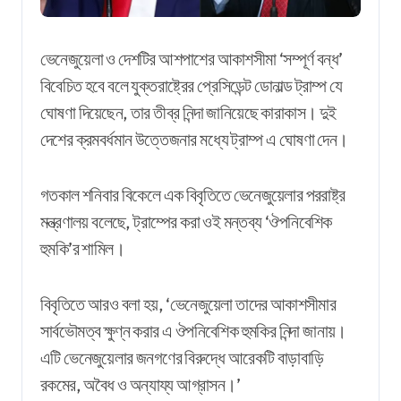
ভেনেজুয়েলা
ও
দেশটির
আশপাশের
আকাশসীমা
‘
সম্পূর্ণ
বন্ধ
’
বিবেচিত
হবে
বলে
যুক্তরাষ্ট্রের
প্রেসিডেন্ট
ডোনাল্ড
ট্রাম্প
যে
ঘোষণা
দিয়েছেন
,
তার
তীব্র
নিন্দা
জানিয়েছে
কারাকাস
।
দুই
দেশের
ক্রমবর্ধমান
উত্তেজনার মধ্যে ট্রাম্প এ ঘোষণা দেন।
গতকাল শনিবার বিকেলে এক বিবৃতিতে ভেনেজুয়েলার পররাষ্ট্র
মন্ত্রণালয় বলেছে, ট্রাম্পের করা ওই মন্তব্য ‘ঔপনিবেশিক
হুমকি’র শামিল।
বিবৃতিতে আরও বলা হয়, ‘ভেনেজুয়েলা তাদের আকাশসীমার
সার্বভৌমত্ব ক্ষুণ্ন করার এ ঔপনিবেশিক হুমকির নিন্দা জানায়।
এটি ভেনেজুয়েলার জনগণের বিরুদ্ধে আরেকটি বাড়াবাড়ি
রকমের, অবৈধ ও অন্যায্য আগ্রাসন।’