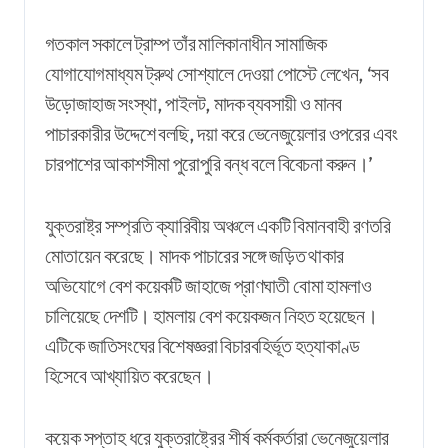
গতকাল সকালে ট্রাম্প তাঁর মালিকানাধীন সামাজিক
যোগাযোগমাধ্যম ট্রুথ সোশ্যালে দেওয়া পোস্টে লেখেন, ‘সব
উড়োজাহাজ সংস্থা, পাইলট, মাদক ব্যবসায়ী ও মানব
পাচারকারীর উদ্দেশে বলছি, দয়া করে ভেনেজুয়েলার ওপরের এবং
চারপাশের আকাশসীমা পুরোপুরি বন্ধ বলে বিবেচনা করুন।’
যুক্তরাষ্ট্র সম্প্রতি ক্যারিবীয় অঞ্চলে একটি বিমানবাহী রণতরি
মোতায়েন করেছে। মাদক
পাচারের
সঙ্গে জড়িত থাকার
অভিযোগে বেশ কয়েকটি জাহাজে প্রাণঘাতী বোমা হামলাও
চালিয়েছে দেশটি। হামলায় বেশ কয়েকজন নিহত হয়েছেন।
এটিকে জাতিসংঘের বিশেষজ্ঞরা বিচারবহির্ভূত হত্যাকাণ্ড
হিসেবে আখ্যায়িত করেছেন।
কয়েক সপ্তাহ ধরে যুক্তরাষ্ট্রের শীর্ষ কর্মকর্তারা ভেনেজুয়েলার