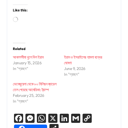
Like this:
Loading…
Related
আকাশসীমা খুলে দিল ইরান
ইরান ও ইসরাইলের হামলা বন্ধের
January 15, 2026
ঘোষণা
In "প্রচ্ছদ"
June 9, 2026
In "প্রচ্ছদ"
ভেনেজুয়েলা থেকে ৮০ মিলিয়ন ব্যারেল
তেল পেয়েছে আমেরিকা: ট্রাম্প
February 25, 2026
In "প্রচ্ছদ"
Facebook
Messenger
WhatsApp
X
LinkedIn
Gmail
Copy
Link