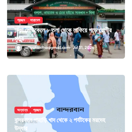
প্রচ্ছদ
সারাদেশ
ঢাকা মেডিকেলে ৮ তলা থেকে লাফিয়ে পড়ে রোগীর
মৃত্যু
jatiyakantho@gmail.com
Jul 31, 2026
অন্যান্য
প্রচ্ছদ
বান্দরবানে পাহাড়ি খাদ থেকে ২ পর্যটকের মরদেহ
উদ্ধার