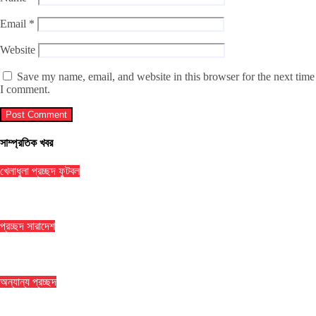
Email
*
Website
Save my name, email, and website in this browser for the next time
I comment.
সাম্প্রতিক খবর
খেলাধুলা
প্রচ্ছদ
ফুটবল
৯ ম্যাচের নিষেধাজ্ঞার শঙ্কায় প্যারেদেস
প্রচ্ছদ
সারাদেশ
ঢাকা মেডিকেলে ৮ তলা থেকে লাফিয়ে পড়ে রোগীর মৃত্যু
অন্যান্য
প্রচ্ছদ
বান্দরবানে পাহাড়ি খাদ থেকে ২ পর্যটকের মরদেহ উদ্ধার