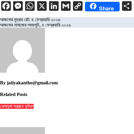
Facebook
Messenger
WhatsApp
X
LinkedIn
Gmail
Copy
Share
Link
Post
আজকের মুদ্রার রেট: ৪ ফেব্রুয়ারি ২০২৬
আজকের নামাজের সময়সূচি, ৪ ফেব্রুয়ারি ২০২৬
navigation
By
jatiyakantho@gmail.com
Related Posts
খেলাধুলা
প্রচ্ছদ
ফুটবল
৯ ম্যাচের নিষেধাজ্ঞার শঙ্কায় প্যারেদেস