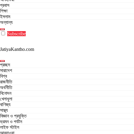
প্রবাস
শিক্ষা
ইসলাম
অন্যান্য
Subscribe
JatiyaKantho.com
প্রচ্ছদ
সারাদেশ
বিশ্ব
রাজনীতি
অর্থনীতি
বিনোদন
খেলাধুলা
বাণিজ্য
সাস্থ্য
বিজ্ঞান ও প্রযুক্তি
ভ্রমন ও পর্যটন
লাইফ স্টাইল
আবহাওয়া