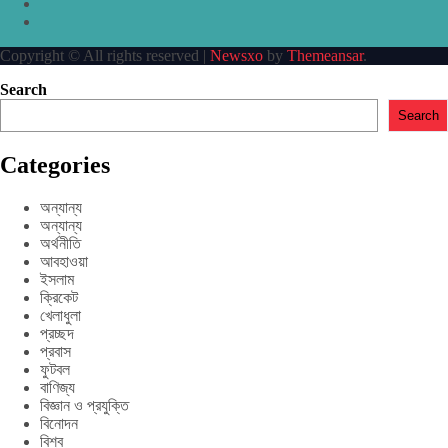
Copyright © All rights reserved
|
Newsxo
by
Themeansar
.
Search
Search
Categories
অন্যান্য
অন্যান্য
অর্থনীতি
আবহাওয়া
ইসলাম
ক্রিকেট
খেলাধুলা
প্রচ্ছদ
প্রবাস
ফুটবল
বাণিজ্য
বিজ্ঞান ও প্রযুক্তি
বিনোদন
বিশ্ব