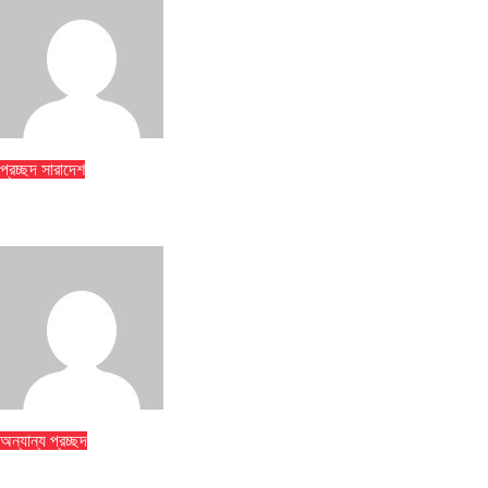
jatiyakantho@gmail.com
Jul 31, 2026
প্রচ্ছদ
সারাদেশ
ঢাকা মেডিকেলে ৮ তলা থেকে লাফিয়ে পড়ে রোগীর মৃত্যু
jatiyakantho@gmail.com
Jul 31, 2026
অন্যান্য
প্রচ্ছদ
বান্দরবানে পাহাড়ি খাদ থেকে ২ পর্যটকের মরদেহ উদ্ধার