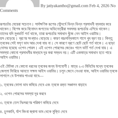
By jatiyakantho@gmail.com
Feb 4, 2026
No
Comments
রূপচর্চায় মেয়েরা সচেতন। সার্বক্ষণিক রূপের সৌন্দর্যে ভিন্ন ভিন্ন প্রসাধনী ব্যবহার করে
থাকেন। বিশেষ করে বিনোদন জগতের অভিনেত্রীরা সবসময় রূপচর্চায় এগিয়ে থাকেন।
তাদের যদি মুখভর্তি গর্ত থাকে, তারা রূপচর্চায় সমাধান খুঁজে নেন আইস ওয়াটার।
য়স বেড়েছে। ব্রণের সংখ্যাও বেড়েছে। কারণ বয়ঃসন্ধিকালে গালে খুব ব্রণ হয়। কিন্তু
ত্বকের সেই মসৃণ ভাব আর দেখা যায় না। সে কারণে ব্রণে ছোট ছোট গর্ত থাকে। এ ছাড়া
দোসর হয়েছে ওপেন পোরস। এই ওপেন পোরসের জেরেও গালে ভর্তি গর্ত দেখা যায়। এ
সমস্যা কোনো প্রসাধনীর মাধ্যমে দূর করা সম্ভব নয়। এটি একমাত্র সমাধান হতে পারে
আইস ওয়াটার।
এই টোটকা যে কোনো ধরনের ত্বকের জন্য উপযোগী। মাত্র ২-৩ মিনিটের মধ্যে ত্বকের
জেল্লা ফিরিয়ে আনতে সক্ষম আইস ওয়াটার। চলুন জেনে নেওয়া যাক, আইস ওয়াটার ত্বকে
লাগালে যে উপকার পাওয়া যাবে—
১. ত্বকের ফোলা ভাব কমিয়ে দেবে এবং ত্বকে রক্ত সঞ্চালন বাড়াবে
২. ওপেন পোরসের সমস্যা দূর করবে
৩. ত্বকে তেল নিঃসরণের পরিমাণ কমিয়ে দেবে
৪. চুলকানি, র্যাশ কিংবা জ্বালা ভাব থেকে মুক্তি দেবে