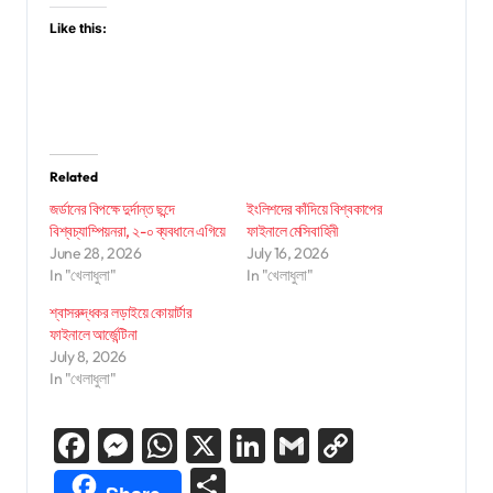
Like this:
Related
জর্ডানের বিপক্ষে দুর্দান্ত ছন্দে
ইংলিশদের কাঁদিয়ে বিশ্বকাপের
বিশ্বচ্যাম্পিয়নরা, ২-০ ব্যবধানে এগিয়ে
ফাইনালে মেসিবাহিনী
June 28, 2026
July 16, 2026
In "খেলাধুলা"
In "খেলাধুলা"
শ্বাসরুদ্ধকর লড়াইয়ে কোয়ার্টার
ফাইনালে আর্জেন্টিনা
July 8, 2026
In "খেলাধুলা"
Facebook
Messenger
WhatsApp
X
LinkedIn
Gmail
Copy
Link
Share