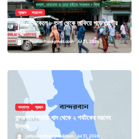
প্রচ্ছদ
সারাদেশ
ঢাকা মেডিকেলে ৮ তলা থেকে লাফিয়ে পড়ে রোগীর
মৃত্যু
jatiyakantho@gmail.com
Jul 31, 2026
অন্যান্য
প্রচ্ছদ
বান্দরবানে পাহাড়ি খাদ থেকে ২ পর্যটকের মরদেহ
উদ্ধার
jatiyakantho@gmail.com
Jul 31, 2026