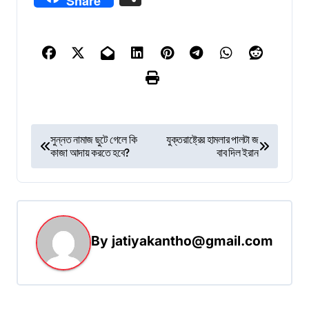
Share
P
সুন্নত নামাজ ছুটে গেলে কি
যুক্তরাষ্ট্রের হামলার পালটা জ
কাজা আদায় করতে হবে?
বাব দিল ইরান
o
s
t
n
By
jatiyakantho@gmail.com
a
v
i