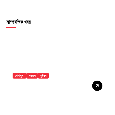
সাম্প্রতিক খবর
খেলাধুলা
প্রচ্ছদ
ফুটবল
৯ ম্যাচের নিষেধাজ্ঞার শঙ্কায় প্যারেদেস