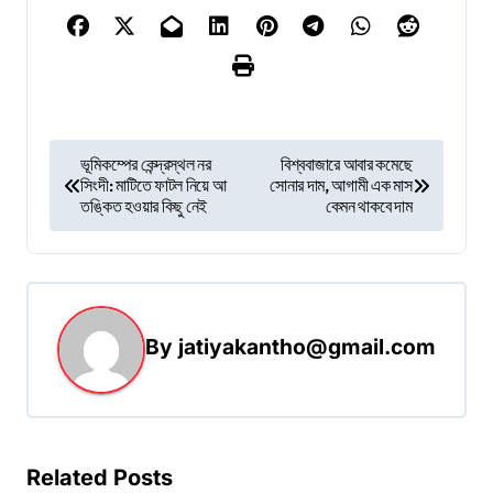
P
ভূমিকম্পের কেন্দ্রস্থল নর
বিশ্ববাজারে আবার কমেছে
সিংদী: মাটিতে ফাটল নিয়ে আ
সোনার দাম, আগামী এক মাস
o
তঙ্কিত হওয়ার কিছু নেই
কেমন থাকবে দাম
s
t
n
a
By
jatiyakantho@gmail.com
v
i
g
Related Posts
a