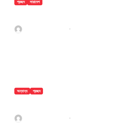
প্রচ্ছদ
সারাদেশ
ঢাকা মেডিকেলে ৮ তলা থেকে লাফিয়ে পড়ে রোগীর
মৃত্যু
jatiyakantho@gmail.com
Jul 31, 2026
অন্যান্য
প্রচ্ছদ
বান্দরবানে পাহাড়ি খাদ থেকে ২ পর্যটকের মরদেহ
উদ্ধার
jatiyakantho@gmail.com
Jul 31, 2026