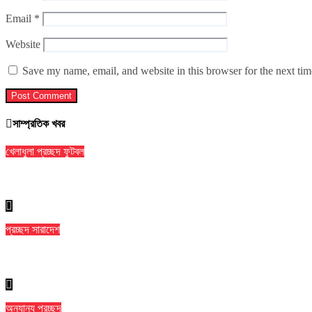
Email
*
Website
Save my name, email, and website in this browser for the next ti
সাম্প্রতিক খবর
খেলাধুলা
প্রচ্ছদ
ফুটবল
৯ ম্যাচের নিষেধাজ্ঞার শঙ্কায় প্যারেদেস
প্রচ্ছদ
সারাদেশ
ঢাকা মেডিকেলে ৮ তলা থেকে লাফিয়ে পড়ে রোগীর মৃত্যু
অন্যান্য
প্রচ্ছদ