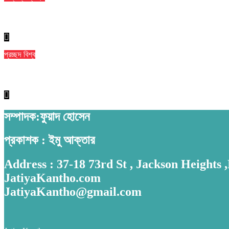
বান্দরবানে পাহাড়ি খাদ থেকে ২ পর্যটকের মরদেহ উদ্ধার
প্রচ্ছদ
বিশ্ব
সৌদির নতুন সমুদ্রকেন্দ্রিক সামরিক জোট ঘোষণা বাংলাদেশসহ ১৪ দেশকে নিয়ে
সম্পাদক:ফুয়াদ হোসেন
প্রকাশক : ইমু আক্তার
Address : 37-18 73rd St , Jackson Heights
JatiyaKantho.com
JatiyaKantho@gmail.com