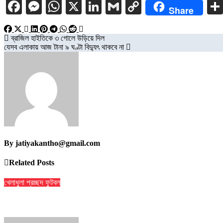
Facebook
Messenger
WhatsApp
X
LinkedIn
Gmail
Copy
Share
Link
Post
ব্রাজিল হাইতিকে ৩ গোলে উড়িয়ে দিল
যেসব এলাকায় আজ টানা ৯ ঘণ্টা বিদ্যুৎ থাকবে না
navigation
By
jatiyakantho@gmail.com
Related Posts
খেলাধুলা
প্রচ্ছদ
ফুটবল
৯ ম্যাচের নিষেধাজ্ঞার শঙ্কায় প্যারেদেস