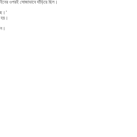
লাইনের ওপরই সোজাভাবে দাঁড়িয়ে ছিল।
েছে।’
রা হয়।
ছেন।