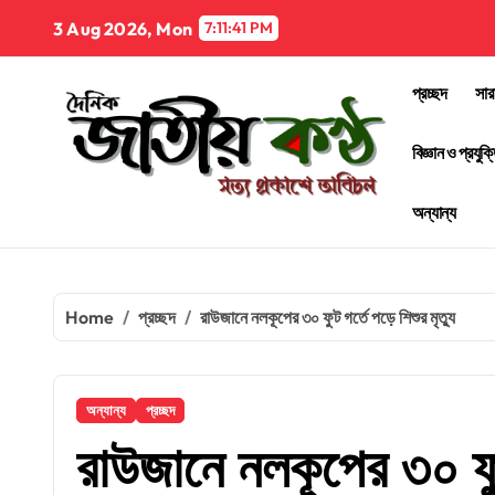
Skip
3 Aug 2026, Mon
7:11:42 PM
to
content
প্রচ্ছদ
সার
বিজ্ঞান ও প্রযুক্
অন্যান্য
Home
প্রচ্ছদ
রাউজানে নলকূপের ৩০ ফুট গর্তে পড়ে শিশুর মৃত্যু
অন্যান্য
প্রচ্ছদ
রাউজানে নলকূপের ৩০ ফুট 