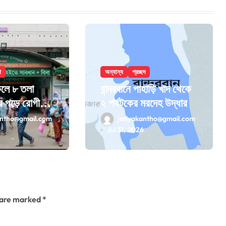
শ
অন্যান্য
প্রচ্ছদ
েলে ৮ তলা
বান্দরবানে পাহাড়ি খাদ থেকে
ে পড়ে রোগীর
২ পর্যটকের মরদেহ উদ্ধার
antho@gmail.com
jatiyakantho@gmail.com
6
Jul 31, 2026
s are marked
*