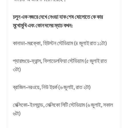
চলুন এক নজরে দেখে নেওয়া যাক শেষ ষোলোতে কে কার
মুখোমুখি এবং কোন দলের ম্যাচ কখন:
কানাডা-মরক্কো, হিউস্টন স্টেডিয়াম (৪ জুলাই রাত ১১টা)
প্যারাগুয়ে-ফ্রান্স, ফিলাডেলফিয়া স্টেডিয়াম (৫ জুলাই রাত
৩টা)
ব্রাজিল-নরওয়ে, নিউ ইয়র্ক (৬ জুলাই, রাত ২টা)
মেক্সিকো-ইংল্যান্ড, মেক্সিকো সিটি স্টেডিয়াম (৬ জুলাই, সকাল
৬টা)