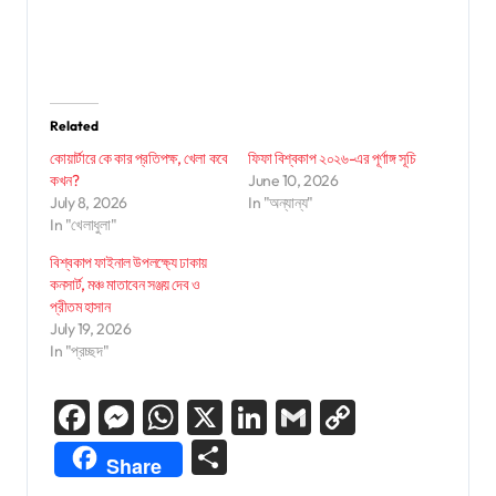
Related
কোয়ার্টারে কে কার প্রতিপক্ষ, খেলা কবে
ফিফা বিশ্বকাপ ২০২৬-এর পূর্ণাঙ্গ সূচি
কখন?
June 10, 2026
July 8, 2026
In "অন্যান্য"
In "খেলাধুলা"
বিশ্বকাপ ফাইনাল উপলক্ষ্যে ঢাকায়
কনসার্ট, মঞ্চ মাতাবেন সঞ্জয় দেব ও
প্রীতম হাসান
July 19, 2026
In "প্রচ্ছদ"
Facebook
Messenger
WhatsApp
X
LinkedIn
Gmail
Copy
Link
Share
Share