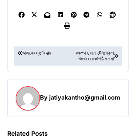
P
আজকের স্বর্ণের দাম
কক্ষপথ হারানো টেলিস্কোপ
উদ্ধারে রোবট পাঠাল নাসা
o
s
t
n
By
jatiyakantho@gmail.com
a
v
i
g
Related Posts