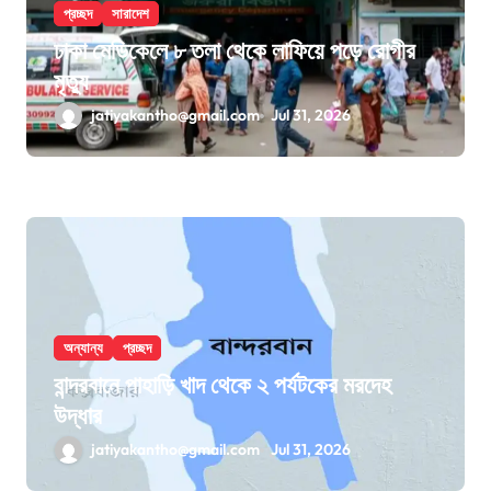
প্রচ্ছদ
সারাদেশ
ঢাকা মেডিকেলে ৮ তলা থেকে লাফিয়ে পড়ে রোগীর
মৃত্যু
jatiyakantho@gmail.com
Jul 31, 2026
অন্যান্য
প্রচ্ছদ
বান্দরবানে পাহাড়ি খাদ থেকে ২ পর্যটকের মরদেহ
উদ্ধার
jatiyakantho@gmail.com
Jul 31, 2026