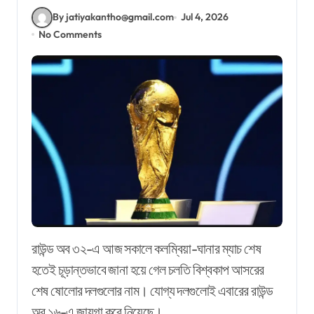
By jatiyakantho@gmail.com
Jul 4, 2026
No Comments
রাউন্ড অব ৩২-এ আজ সকালে কলম্বিয়া-ঘানার ম্যাচ শেষ
হতেই চূড়ান্তভাবে জানা হয়ে গেল চলতি বিশ্বকাপ আসরের
শেষ ষোলোর দলগুলোর নাম। যোগ্য দলগুলোই এবারের রাউন্ড
অব ১৬-এ জায়গা করে নিয়েছে।