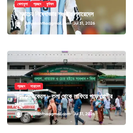
খেলাধুলা
প্রচ্ছদ
ফুটবল
৯ ম্যাচের নিষেধাজ্ঞার শঙ্কায় প্যারেদেস
jatiyakantho@gmail.com
Jul 31, 2026
প্রচ্ছদ
সারাদেশ
ঢাকা মেডিকেলে ৮ তলা থেকে লাফিয়ে পড়ে রোগীর
মৃত্যু
jatiyakantho@gmail.com
Jul 31, 2026