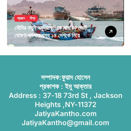
প্রচ্ছদ
বিশ্ব
সৌদির নতুন সমুদ্রকেন্দ্রিক সামরিক জোট
ঘোষণা বাংলাদেশসহ ১৪ দেশকে নিয়ে
সম্পাদক:ফুয়াদ হোসেন
প্রকাশক : ইমু আক্তার
Address : 37-18 73rd St , Jackson
Heights ,NY-11372
JatiyaKantho.com
JatiyaKantho@gmail.com