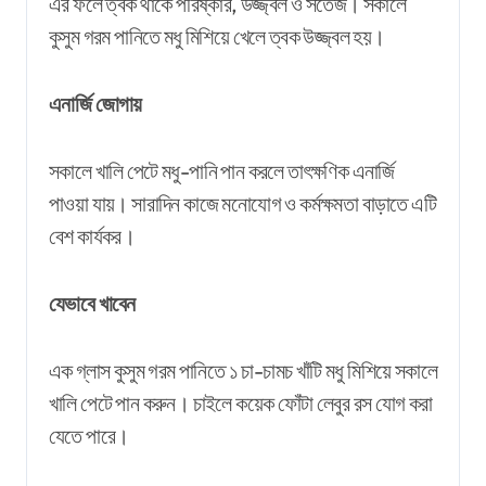
এর ফলে ত্বক থাকে পরিষ্কার, উজ্জ্বল ও সতেজ। সকালে
কুসুম গরম পানিতে মধু মিশিয়ে খেলে ত্বক উজ্জ্বল হয়।
এনার্জি জোগায়
সকালে খালি পেটে মধু-পানি পান করলে তাৎক্ষণিক এনার্জি
পাওয়া যায়। সারাদিন কাজে মনোযোগ ও কর্মক্ষমতা বাড়াতে এটি
বেশ কার্যকর।
যেভাবে খাবেন
এক গ্লাস কুসুম গরম পানিতে ১ চা-চামচ খাঁটি মধু মিশিয়ে সকালে
খালি পেটে পান করুন। চাইলে কয়েক ফোঁটা লেবুর রস যোগ করা
যেতে পারে।