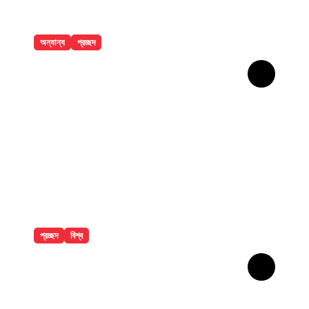
অন্যান্য
প্রচ্ছদ
বান্দরবানে পাহাড়ি খাদ থেকে ২ পর্যটকের
মরদেহ উদ্ধার
প্রচ্ছদ
বিশ্ব
সৌদির নতুন সমুদ্রকেন্দ্রিক সামরিক জোট
ঘোষণা বাংলাদেশসহ ১৪ দেশকে নিয়ে