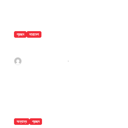
প্রচ্ছদ
সারাদেশ
ঢাকা মেডিকেলে ৮ তলা থেকে লাফিয়ে পড়ে রোগীর
মৃত্যু
jatiyakantho@gmail.com
Jul 31, 2026
অন্যান্য
প্রচ্ছদ