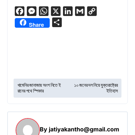
Facebook
Messenger
WhatsApp
X
LinkedIn
Gmail
Copy
Link
Share
Share
P
খামেনির জানাজায় অংশ নিতে ই
১০ জনের দল নিয়ে যুক্তরাষ্ট্রের
রানের পথে স্পিকার
ইতিহাস
o
s
t
n
By
jatiyakantho@gmail.com
a