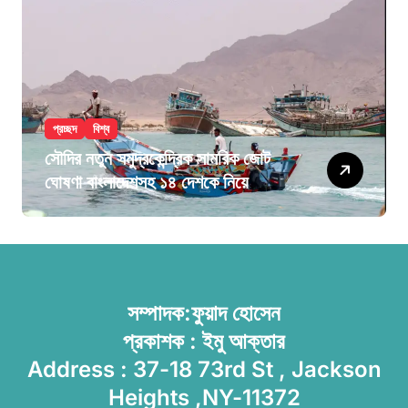
প্রচ্ছদ
বিশ্ব
সৌদির নতুন সমুদ্রকেন্দ্রিক সামরিক জোট
ঘোষণা বাংলাদেশসহ ১৪ দেশকে নিয়ে
সম্পাদক:ফুয়াদ হোসেন
প্রকাশক : ইমু আক্তার
Address : 37-18 73rd St , Jackson
Heights ,NY-11372