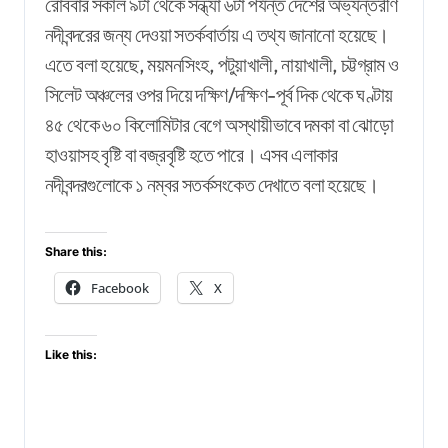
রোববার সকাল ৯টা থেকে সন্ধ্যা ৬টা পর্যন্ত দেশের অভ্যন্তরীণ
নদীবন্দরের জন্য দেওয়া সতর্কবার্তায় এ তথ্য জানানো হয়েছে।
এতে বলা হয়েছে, ময়মনসিংহ, পটুয়াখালী, নায়াখালী, চট্টগ্রাম ও
সিলেট অঞ্চলের ওপর দিয়ে দক্ষিণ/দক্ষিণ-পূর্ব দিক থেকে ঘণ্টায়
৪৫ থেকে ৬০ কিলোমিটার বেগে অস্থায়ীভাবে দমকা বা ঝোড়ো
হাওয়াসহ বৃষ্টি বা বজ্রবৃষ্টি হতে পারে। এসব এলাকার
নদীবন্দরগুলোকে ১ নম্বর সতর্কসংকেত দেখাতে বলা হয়েছে।
Share this:
Facebook
X
Like this: