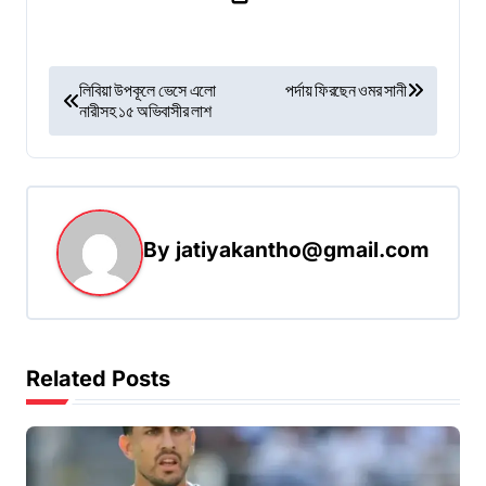
P
লিবিয়া উপকূলে ভেসে এলো
পর্দায় ফিরছেন ওমর সানী
নারীসহ ১৫ অভিবাসীর লাশ
o
s
t
n
By
jatiyakantho@gmail.com
a
v
i
g
Related Posts
a
t
i