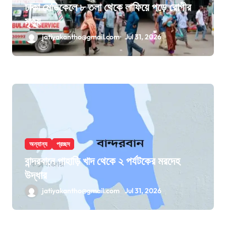
ঢাকা মেডিকেলে ৮ তলা থেকে লাফিয়ে পড়ে রোগীর
মৃত্যু
jatiyakantho@gmail.com
Jul 31, 2026
অন্যান্য
প্রচ্ছদ
বান্দরবানে পাহাড়ি খাদ থেকে ২ পর্যটকের মরদেহ
উদ্ধার
jatiyakantho@gmail.com
Jul 31, 2026