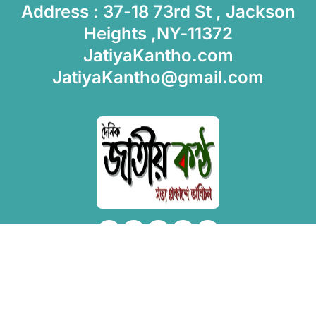
Address : 37-18 73rd St , Jackson
Heights ,NY-11372
JatiyaKantho.com
JatiyaKantho@gmail.com
Copyright © All rights reserved
|
Newsxo
by