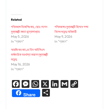
Related
পশ্চিমবঙ্গে বিজেপির জয়, হেরে গেলেন
পশ্চিমবঙ্গের মুখ্যমন্ত্রী হিসেবে শপথ
মুখ্যমন্ত্রী মমতা বন্দ্যোপাধ্যায়
নিলেন শুভেন্দু অধিকারী
May 5, 2026
May 9, 2026
In "প্রচ্ছদ"
In "প্রচ্ছদ"
আরজি কর কাণ্ডে তিন আইপিএস
কর্মকর্তাকে বরখাস্ত করলেন মুখ্যমন্ত্রী
শুভেন্দু
May 16, 2026
In "প্রচ্ছদ"
Facebook
Messenger
WhatsApp
X
LinkedIn
Gmail
Copy
Link
Share
Share