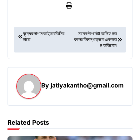
P
যুদ্ধের লাগাম আইআরজিসির
সাবেক উপদেষ্টা আসিফ নজ
হাতে
রুলের বিরুদ্ধে দুদকে এক ডজ
o
ন অভিযোগ
s
t
n
a
By
jatiyakantho@gmail.com
v
i
g
Related Posts
a
t