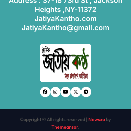
Address : 37-18 73rd St , Jackson
Heights ,NY-11372
JatiyaKantho.com
JatiyaKantho@gmail.com
Copyright © All rights reserved
|
Newsxo
by
Themeansar
.