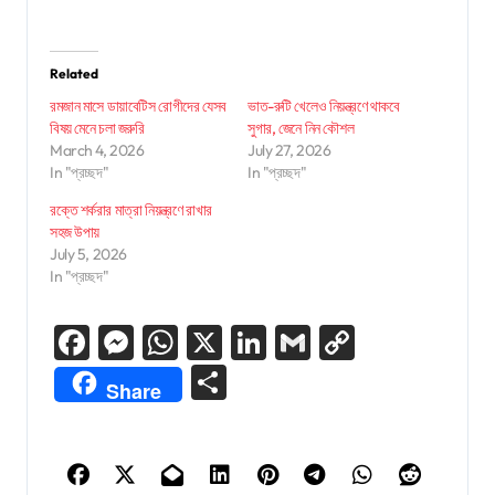
Related
রমজান মাসে ডায়াবেটিস রোগীদের যেসব
ভাত-রুটি খেলেও নিয়ন্ত্রণে থাকবে
বিষয় মেনে চলা জরুরি
সুগার, জেনে নিন কৌশল
March 4, 2026
July 27, 2026
In "প্রচ্ছদ"
In "প্রচ্ছদ"
রক্তে শর্করার মাত্রা নিয়ন্ত্রণে রাখার
সহজ উপায়
July 5, 2026
In "প্রচ্ছদ"
Facebook
Messenger
WhatsApp
X
LinkedIn
Gmail
Copy
Link
Share
Share