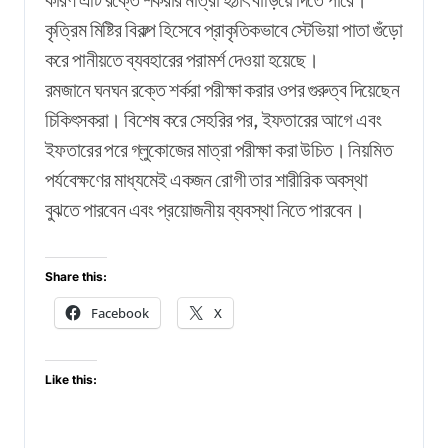
কৃত্রিম মিষ্টির বিকল্প হিসেবে প্রাকৃতিকভাবে স্টেভিয়া পাতা গুঁড়ো
করে পানীয়তে ব্যবহারের পরামর্শ দেওয়া হয়েছে।
রমজানে ঘনঘন রক্তে শর্করা পরীক্ষা করার ওপর গুরুত্ব দিয়েছেন
চিকিৎসকরা। বিশেষ করে সেহরির পর, ইফতারের আগে এবং
ইফতারের পরে গ্লুকোজের মাত্রা পরীক্ষা করা উচিত। নিয়মিত
পর্যবেক্ষণের মাধ্যমেই একজন রোগী তার শারীরিক অবস্থা
বুঝতে পারবেন এবং প্রয়োজনীয় ব্যবস্থা নিতে পারবেন।
Share this:
Facebook
X
Like this: