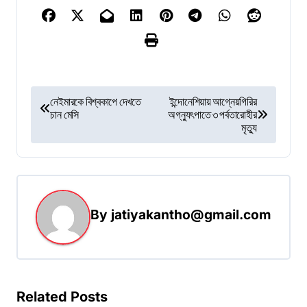
P
নেইমারকে বিশ্বকাপে দেখতে
ইন্দোনেশিয়ায় আগ্নেয়গিরির
চান মেসি
অগ্ন্যুৎপাতে ৩ পর্বতারোহীর
o
মৃত্যু
s
t
n
a
By
jatiyakantho@gmail.com
v
i
g
Related Posts
a