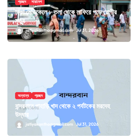
প্রচ্ছদ
সারাদেশ
ঢাকা মেডিকেলে ৮ তলা থেকে লাফিয়ে পড়ে রোগীর
মৃত্যু
jatiyakantho@gmail.com
Jul 31, 2026
অন্যান্য
প্রচ্ছদ
বান্দরবানে পাহাড়ি খাদ থেকে ২ পর্যটকের মরদেহ
উদ্ধার
jatiyakantho@gmail.com
Jul 31, 2026