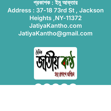
প্রকাশক : ইমু আক্তার
Address : 37-18 73rd St , Jackson
Heights ,NY-11372
JatiyaKantho.com
JatiyaKantho@gmail.com
Copyright © All rights reserved
|
Newsxo
by