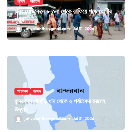
প্রচ্ছদ
সারাদেশ
ঢাকা মেডিকেলে ৮ তলা থেকে লাফিয়ে পড়ে রোগীর
মৃত্যু
jatiyakantho@gmail.com
Jul 31, 2026
অন্যান্য
প্রচ্ছদ
বান্দরবানে পাহাড়ি খাদ থেকে ২ পর্যটকের মরদেহ
উদ্ধার
jatiyakantho@gmail.com
Jul 31, 2026