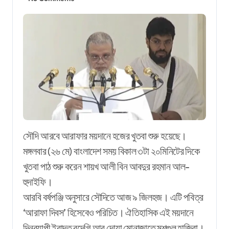
সৌদি আরবে আরাফার ময়দানে হজের খুতবা শুরু হয়েছে।
মঙ্গলবার (২৬ মে) বাংলাদেশ সময় বিকাল ৩টা ২০মিনিটের দিকে
খুতবা পাঠ শুরু করেন শায়খ আলী বিন আবদুর রহমান আল-
হুদাইফি।
আরবি বর্ষপঞ্জি অনুসারে সৌদিতে আজ ৯ জিলহজ। এটি পবিত্র
‘আরাফা দিবস’ হিসেবেও পরিচিত। ঐতিহাসিক এই ময়দানে
দিনব্যাপী ইবাদত বন্দেগি আর দোয়া মোনাজাতে মশগুল হাজিরা।