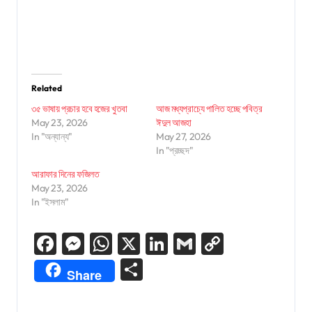
Related
৩৫ ভাষায় প্রচার হবে হজের খুতবা
আজ মধ্যপ্রাচ্যে পালিত হচ্ছে পবিত্র
May 23, 2026
ঈদুল আজহা
In "অন্যান্য"
May 27, 2026
In "প্রচ্ছদ"
আরাফার দিনের ফজিলত
May 23, 2026
In "ইসলাম"
Facebook
Messenger
WhatsApp
X
LinkedIn
Gmail
Copy
Link
Share
Share