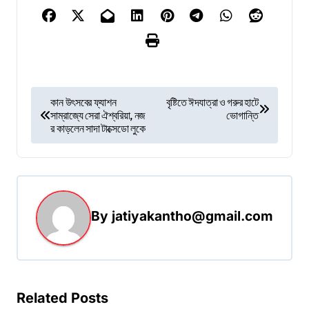
P
কান উৎসবের ফ্যাশন
বৃষ্টিতে ঈদযাত্রা ও গরুর হাটে
সাম্রাজ্যে সেরা ঐশ্বরিয়া, নজ
ভোগান্তি
o
র কাড়লেন সাদা টাক্সেডো লুকে
s
t
n
a
By
jatiyakantho@gmail.com
v
i
g
Related Posts
a