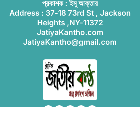
প্রকাশক : ইমু আক্তার
Address : 37-18 73rd St , Jackson
Heights ,NY-11372
JatiyaKantho.com
JatiyaKantho@gmail.com
Copyright © All rights reserved
|
Newsxo
by