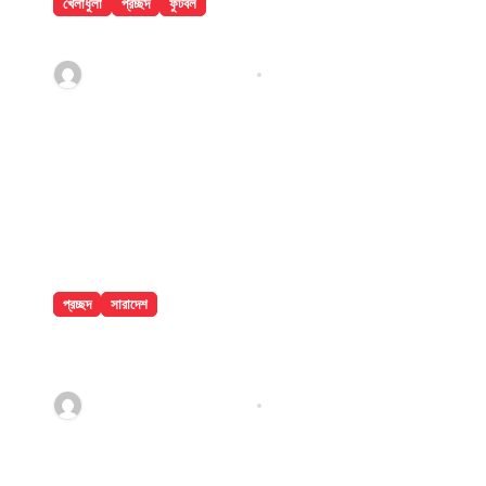
খেলাধুলা
প্রচ্ছদ
ফুটবল
৯ ম্যাচের নিষেধাজ্ঞার শঙ্কায় প্যারেদেস
jatiyakantho@gmail.com
Jul 31, 2026
প্রচ্ছদ
সারাদেশ
ঢাকা মেডিকেলে ৮ তলা থেকে লাফিয়ে পড়ে রোগীর
মৃত্যু
jatiyakantho@gmail.com
Jul 31, 2026