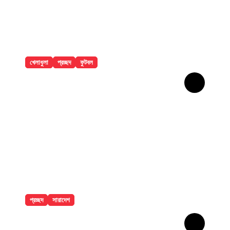
খেলাধুলা
প্রচ্ছদ
ফুটবল
৯ ম্যাচের নিষেধাজ্ঞার শঙ্কায় প্যারেদেস
প্রচ্ছদ
সারাদেশ
ঢাকা মেডিকেলে ৮ তলা থেকে লাফিয়ে পড়ে
রোগীর মৃত্যু