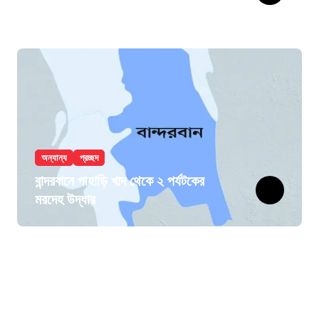
অন্যান্য
প্রচ্ছদ
বান্দরবানে পাহাড়ি খাদ থেকে ২ পর্যটকের
মরদেহ উদ্ধার