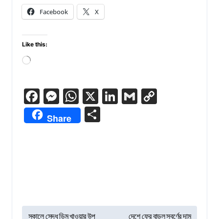
Facebook
X
Like this:
Loading…
Facebook
Messenger
WhatsApp
X
LinkedIn
Gmail
Copy
Link
Share
Share
P
সকালে সেদ্ধ ডিম খাওয়ার উপ
দেশে ফের বাড়ল স্বর্ণের দাম