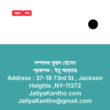
প্রচ্ছদ
বিশ্ব
সৌদির নতুন সমুদ্রকেন্দ্রিক সামরিক জোট
ঘোষণা বাংলাদেশসহ ১৪ দেশকে নিয়ে
সম্পাদক:ফুয়াদ হোসেন
প্রকাশক : ইমু আক্তার
Address : 37-18 73rd St , Jackson
Heights ,NY-11372
JatiyaKantho.com
JatiyaKantho@gmail.com