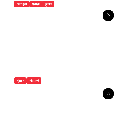
খেলাধুলা
প্রচ্ছদ
ফুটবল
৯ ম্যাচের নিষেধাজ্ঞার শঙ্কায় প্যারেদেস
প্রচ্ছদ
সারাদেশ
ঢাকা মেডিকেলে ৮ তলা থেকে লাফিয়ে পড়ে
রোগীর মৃত্যু