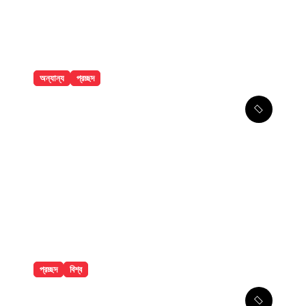
অন্যান্য
প্রচ্ছদ
বান্দরবানে পাহাড়ি খাদ থেকে ২ পর্যটকের
মরদেহ উদ্ধার
প্রচ্ছদ
বিশ্ব
সৌদির নতুন সমুদ্রকেন্দ্রিক সামরিক জোট