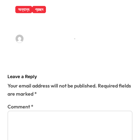
অন্যান্য
প্রচ্ছদ
বান্দরবানে পাহাড়ি খাদ থেকে ২ পর্যটকের মরদেহ
উদ্ধার
jatiyakantho@gmail.com
Jul 31, 2026
Leave a Reply
Your email address will not be published.
Required fields
are marked
*
Comment
*