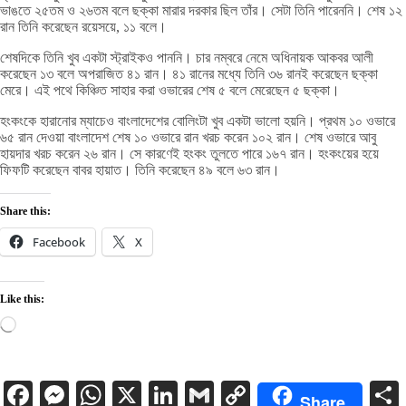
ভাঙতে ২৫তম ও ২৬তম বলে ছক্কা মারার দরকার ছিল তাঁর। সেটা তিনি পারেননি। শেষ ১২
রান তিনি করেছেন রয়েসয়ে, ১১ বলে।
শেষদিকে তিনি খুব একটা স্ট্রাইকও পাননি। চার নম্বরে নেমে অধিনায়ক আকবর আলী
করেছেন ১৩ বলে অপরাজিত ৪১ রান। ৪১ রানের মধ্যে তিনি ৩৬ রানই করেছেন ছক্কা
মেরে। এই পথে কিঞ্চিত সাহার করা ওভারের শেষ ৫ বলে মেরেছেন ৫ ছক্কা।
হংকংকে হারানোর ম্যাচেও বাংলাদেশের বোলিংটা খুব একটা ভালো হয়নি। প্রথম ১০ ওভারে
৬৫ রান দেওয়া বাংলাদেশ শেষ ১০ ওভারে রান খরচ করেন ১০২ রান। শেষ ওভারে আবু
হায়দার খরচ করেন ২৬ রান। সে কারণেই হংকং তুলতে পারে ১৬৭ রান। হংকংয়ের হয়ে
ফিফটি করেছেন বাবর হায়াত। তিনি করেছেন ৪৯ বলে ৬৩ রান।
Share this:
Facebook
X
Like this:
Loading…
Facebook
Messenger
WhatsApp
X
LinkedIn
Gmail
Copy
Share