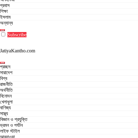
প্রবাস
শিক্ষা
ইসলাম
অন্যান্য
Subscribe
JatiyaKantho.com
প্রচ্ছদ
সারাদেশ
বিশ্ব
রাজনীতি
অর্থনীতি
বিনোদন
খেলাধুলা
বাণিজ্য
সাস্থ্য
বিজ্ঞান ও প্রযুক্তি
ভ্রমন ও পর্যটন
লাইফ স্টাইল
আবহাওয়া