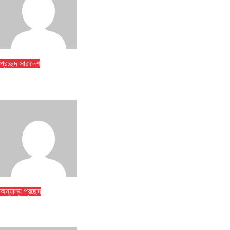
jatiyakantho@gmail.com
Jul 31, 2026
প্রচ্ছদ
সারাদেশ
ঢাকা মেডিকেলে ৮ তলা থেকে লাফিয়ে পড়ে রোগীর মৃত্যু
jatiyakantho@gmail.com
Jul 31, 2026
অন্যান্য
প্রচ্ছদ
বান্দরবানে পাহাড়ি খাদ থেকে ২ পর্যটকের মরদেহ উদ্ধার