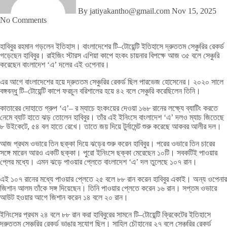
By jatiyakantho@gmail.com
Nov 15, 2025
No Comments
হাবিবুর রহমান গড়লেন ইতিহাস। বাংলাদেশের টি
–
টোয়েন্টি ইতিহাসে দ্রুততম সেঞ্চুরির রেকর্ড
গড়েছেন হাবিবুর। রাইজিং স্টারস এশিয়া কাপে হংকং চায়নার বিপক্ষে আজ ৩৫ বলে সেঞ্চুরি
করেছেন বাংলাদেশ ‘এ’ দলের এই ওপেনার।
এর আগে বাংলাদেশের হয়ে দ্রুততম সেঞ্চুরির রেকর্ড ছিল পারভেজ হোসেনের। ২০২০ সালে
বঙ্গবন্ধু টি
–
টোয়েন্টি কাপে ফরচুন বরিশালের হয়ে ৪২ বলে সেঞ্চুরি করেছিলেন তিনি।
কাতারের দোহাতে গ্রুপ ‘এ’– র ম্যাচে হংকংয়ের দেওয়া ১৬৮ রানের লক্ষ্যে ব্যাটিং করতে
নেমে ব্যাট হাতে ঝড় তোলেন হাবিবুর। তাঁর এই ইনিংসে বাংলাদেশ ‘এ’ দলও ম্যাচ জিতেছে
৮ উইকেটে, ৫৪ বল হাতে রেখে। তাতে জয় দিয়ে টুর্নামেন্ট শুরু করেছে আকবর আলীর দল।
আজ প্রথম ওভারে তিন ছক্কা দিয়ে ঝড়ের শুরু করেন হাবিবুর। পরের ওভারে তিন চারের
সঙ্গে মারেন আরও একটি ছক্কা। পুরো ইনিংসে ছক্কা মেরেছেন ১০টি। সবকটিই পাওয়ার
প্লের মধ্যে। এমন ঝড়ে পাওয়ার প্লেতে বাংলাদেশ ‘এ’ দল তুলেছে ১০৭ রান।
এই ১০৭ রানের মধ্যে পাওয়ার প্লেতে ২৫ বলে ৮৮ রান করেন হাবিবুর একাই। অন্য ওপেনার
জিশান আলম তাঁকে সঙ্গ দিয়েছেন। তিনি পাওয়ার প্লেতে করেন ১৬ রান। সপ্তম ওভারে
আউট হওয়ার আগে জিশান করেন ১৪ বলে ২০ রান।
ইনিংসের প্রথম ২৪ বলে ৮৮ রান করা হাবিবুরের সামনে টি
–
টোয়েন্টি ক্রিকেটের ইতিহাসে
দ্রুততম সেঞ্চুরির রেকর্ড ভাঙার সুযোগ ছিল। সাহিল চৌহানের ২৭ বলে সেঞ্চুরির রেকর্ড