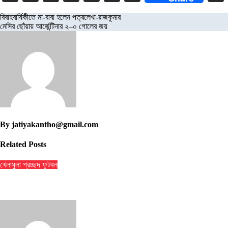
Link
Post
বিবাহবার্ষিকীতে মা-বাবা হলেন পত্রলেখা-রাজকুমার
মেসির ছোঁয়ায় আর্জেন্টিনার ২–০ গোলের জয়
navigation
By
jatiyakantho@gmail.com
Related Posts
খেলাধুলা
প্রচ্ছদ
ফুটবল
৯ ম্যাচের নিষেধাজ্ঞার শঙ্কায় প্যারেদেস