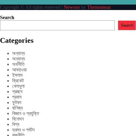
Copyright © All rights reserved
|
Newsxo
by
Themeansar
.
Search
Search
Categories
অন্যান্য
অন্যান্য
অর্থনীতি
আবহাওয়া
ইসলাম
ক্রিকেট
খেলাধুলা
প্রচ্ছদ
প্রবাস
ফুটবল
বাণিজ্য
বিজ্ঞান ও প্রযুক্তি
বিনোদন
বিশ্ব
ভ্রমন ও পর্যটন
রাজনীতি