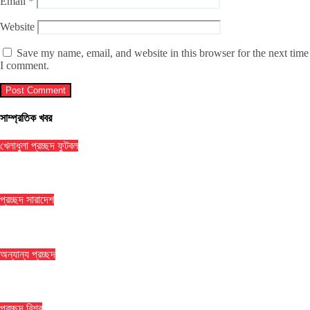
Email
*
Website
Save my name, email, and website in this browser for the next time
I comment.
সাম্প্রতিক খবর
খেলাধুলা
প্রচ্ছদ
ফুটবল
৯ ম্যাচের নিষেধাজ্ঞার শঙ্কায় প্যারেদেস
প্রচ্ছদ
সারাদেশ
ঢাকা মেডিকেলে ৮ তলা থেকে লাফিয়ে পড়ে রোগীর মৃত্যু
অন্যান্য
প্রচ্ছদ
বান্দরবানে পাহাড়ি খাদ থেকে ২ পর্যটকের মরদেহ উদ্ধার
প্রচ্ছদ
বিশ্ব