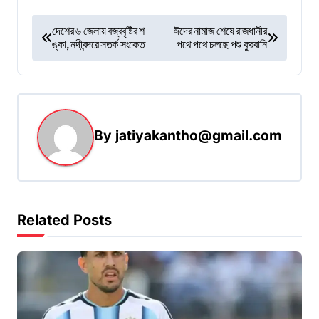
P
দেশের ৬ জেলায় বজ্রবৃষ্টির শ
ঈদের নামাজ শেষে রাজধানীর
ঙ্কা, নদীবন্দরে সতর্ক সংকেত
পথে পথে চলছে পশু কুরবানি
o
s
t
n
By
jatiyakantho@gmail.com
a
v
i
g
Related Posts
a
t
i
o