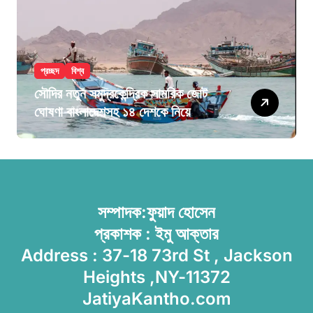
প্রচ্ছদ
বিশ্ব
সৌদির নতুন সমুদ্রকেন্দ্রিক সামরিক জোট
ঘোষণা বাংলাদেশসহ ১৪ দেশকে নিয়ে
সম্পাদক:ফুয়াদ হোসেন
প্রকাশক : ইমু আক্তার
Address : 37-18 73rd St , Jackson
Heights ,NY-11372
JatiyaKantho.com