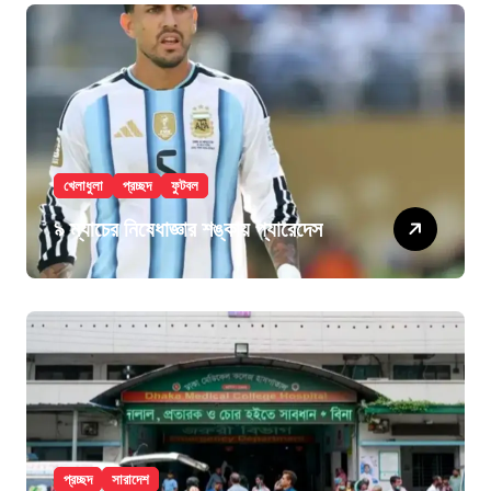
খেলাধুলা
প্রচ্ছদ
ফুটবল
৯ ম্যাচের নিষেধাজ্ঞার শঙ্কায় প্যারেদেস
প্রচ্ছদ
সারাদেশ