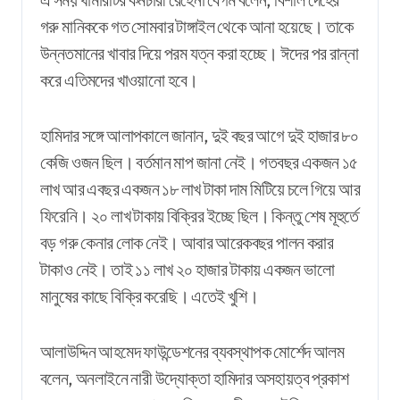
গরু মানিককে গত সোমবার টাঙ্গাইল থেকে আনা হয়েছে। তাকে
উন্নতমানের খাবার দিয়ে পরম যত্ন করা হচ্ছে। ঈদের পর রান্না
করে এতিমদের খাওয়ানো হবে।
হামিদার সঙ্গে আলাপকালে জানান, দুই বছর আগে দুই হাজার ৮০
কেজি ওজন ছিল। বর্তমান মাপ জানা নেই। গতবছর একজন ১৫
লাখ আর এবছর একজন ১৮ লাখ টাকা দাম মিটিয়ে চলে গিয়ে আর
ফিরেনি। ২০ লাখ টাকায় বিক্রির ইচ্ছে ছিল। কিন্তু শেষ মূহুর্তে
বড় গরু কেনার লোক নেই। আবার আরেকবছর পালন করার
টাকাও নেই। তাই ১১ লাখ ২০ হাজার টাকায় একজন ভালো
মানুষের কাছে বিক্রি করেছি। এতেই খুশি।
আলাউদ্দিন আহমেদ ফাউন্ডেশনের ব্যবস্থাপক মোর্শেদ আলম
বলেন, অনলাইনে নারী উদ্যোক্তা হামিদার অসহায়ত্ব প্রকাশ