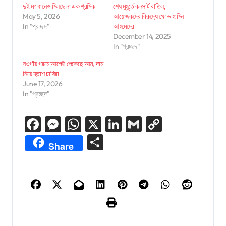
দুই মণ ধানেও মিলছে না এক শ্রমিক
শেষ মুহূর্তে কনসার্ট বাতিল,
May 5, 2026
আয়োজকদের বিরুদ্ধে ক্ষোভ হামিন
In "প্রচ্ছদ"
আহমেদের
December 14, 2025
In "প্রচ্ছদ"
নওগাঁয় গরমে আগেই পেকেছে আম, দাম
নিয়ে হতাশ চাষিরা
June 17, 2026
In "প্রচ্ছদ"
Facebook
Messenger
WhatsApp
X
LinkedIn
Gmail
Copy
Link
Share
Share