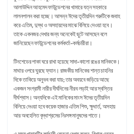
আলাউদ্দিন আহমেদ ফাউন্ডেশনের খামারে যত্ন সহকারে
লালনপালন করা হচ্ছে। আসন্ন ঈদের তৃতীয়দিন গরুটিকে জবাহ
করে এতিম, দুস্থ ও অসহায়দের মাঝে বিলিয়ে দেওয়া হবে।
তাকে একনজর দেখার জন্য অনেকেই ছুটে আসছেন বলে
জানিয়েছেন ফাউন্ডেশনের কর্মকর্তা-কর্মচারীরা।
টিনশেডের পাকা ঘরে রাখা হয়েছে সাদা-কালো রঙের মানিককে।
মাথার ওপরে ঘুরছে ফ্যান। রাজকীয় মানিকের শান্ত চাহনির
দিকে তাকিয়ে অনুভব করা যায়; তার অবয়বে জড়িয়ে আছে
একজন সংগ্রামী নারীর দীর্ঘদিনের নীরব লড়াই আর স্বস্তির
দীর্ঘশ্বাস। অন্যদিকে এই মানিকের মাংস ঈদের তৃতীয়দিন
বিলিয়ে দেওয়া হবে কয়েক হাজার এতিম শিশু, ক্ষুধার্ত, অসহায়
আর অবহেলিত বৃদ্ধাশ্রমের নিঃসঙ্গ মানুষদের পাতে।
এ সময় খামারটির কর্মচারী রেহেনা বেগম বলেন, বিশাল দেহের