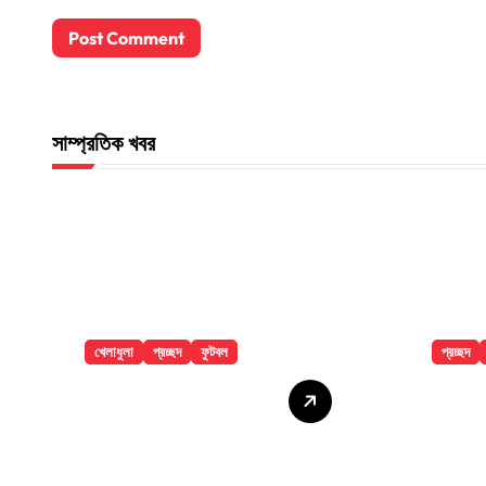
সাম্প্রতিক খবর
খেলাধুলা
প্রচ্ছদ
ফুটবল
প্রচ্ছদ
৯ ম্যাচের নিষেধাজ্ঞার
ঢাকা ম
শঙ্কায় প্যারেদেস
থেকে ল
মৃত্যু