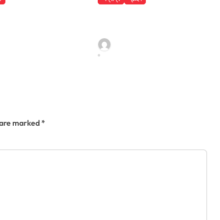
েলে ৮ তলা
বান্দরবানে পাহাড়ি খাদ থেকে
ে পড়ে রোগীর
২ পর্যটকের মরদেহ উদ্ধার
antho@gmail.com
jatiyakantho@gmail.com
6
Jul 31, 2026
s are marked
*