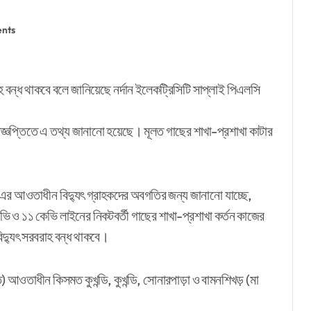
nts
বিজ্ঞপ্তিতে এ তথ্য জানানো হয়েছে। মূলত গাছের শাখা-প্রশাখা কাটার
 এর আওতাধীন বিদ্যুৎ গ্রাহকদের অবগতির জন্য জানানো যাচ্ছে,
েভি ও ১১ কেভি লাইনের নিকটবর্তী গাছের শাখা-প্রশাখা কর্তন কাজের
বিদ্যুৎ সরবরাহ বন্ধ থাকবে।
ওতাধীন কিসমত কুখন্ডি, কুখন্ডি, সোনারপাড়া ও বামনশিখড় (মা