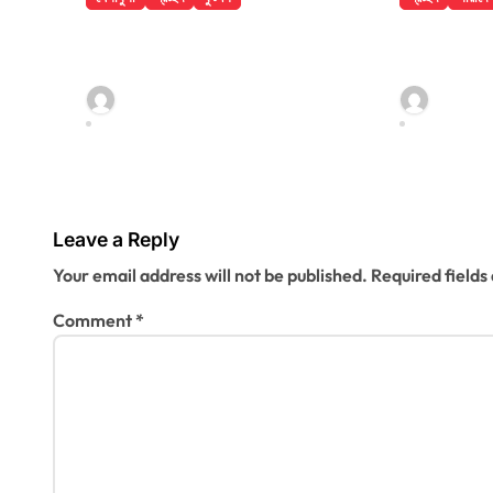
t
৯ ম্যাচের নিষেধাজ্ঞার
ঢাকা মেডিক
i
শঙ্কায় প্যারেদেস
থেকে লাফিয়
মৃত্যু
o
jatiyakantho@gmail.com
jatiyak
Jul 31, 2026
Jul 31, 202
n
Leave a Reply
Your email address will not be published.
Required field
Comment
*