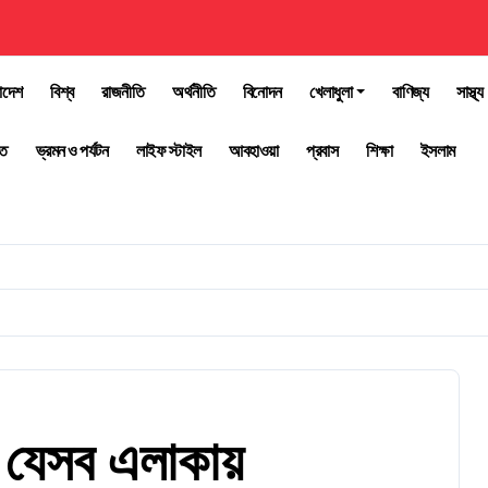
াদেশ
বিশ্ব
রাজনীতি
অর্থনীতি
বিনোদন
খেলাধুলা
বাণিজ্য
সাস্থ্য
তি
ভ্রমন ও পর্যটন
লাইফ স্টাইল
আবহাওয়া
প্রবাস
শিক্ষা
ইসলাম
না যেসব এলাকায়