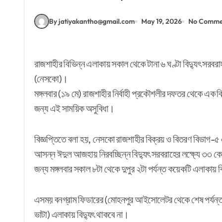
By jatiyakantho@gmail.com
May 19, 2026
No Comme
রাজশাহীর বিভিন্ন এলাকায় সকাল থেকে টানা ৬ ঘণ্টা বিদ্যুৎ সরবরাহ বন্ধ থাকবে বলে জানিয়েছে নর্দান ইলেকট্রিসিটি সাপ্লাই পিএলসি
(নেসকো)।
মঙ্গলবার (১৯ মে) রাজশাহীর নির্বাহী প্রকৌশলীর দফতর থেকে এক 
জন্য এই সাময়িক অসুবিধা।
বিজ্ঞপ্তিতে বলা হয়, নেসকো রাজশাহীর বিক্রয় ও বিতরণ বিভাগ-৫
আসন্ন ঈদুল আজহায় নিরবচ্ছিন্ন বিদ্যুৎ সরবরাহের লক্ষ্যে ৩৩ ক
জন্য মঙ্গলবার সকাল ৮টা থেকে দুপুর ২টা পর্যন্ত কয়েকটি এলাকায় 
এসময় বনগ্রাম ফিডারের (মোহনপুর আইসোলেটর থেকে শেষ পর্যন্ত) আ
ভাটা) এলাকায় বিদ্যুৎ থাকবে না।