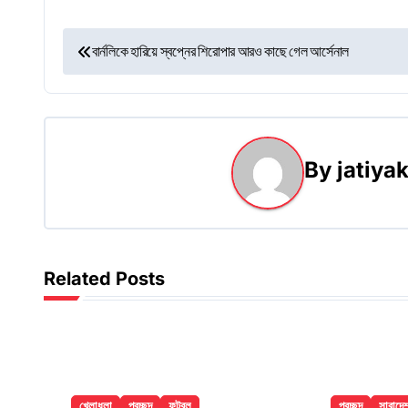
P
বার্নলিকে হারিয়ে স্বপ্নের শিরোপার আরও কাছে গেল আর্সেনাল
o
s
t
By
jatiy
n
a
v
Related Posts
i
g
a
খেলাধুলা
প্রচ্ছদ
ফুটবল
প্রচ্ছদ
সারাদে