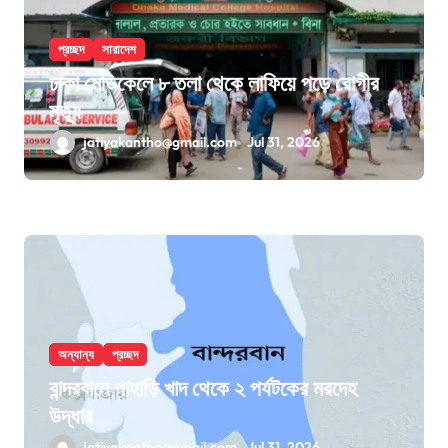
প্রচ্ছদ
সারাদেশ
ঢাকা মেডিকেলে ৮ তলা থেকে লাফিয়ে পড়ে রোগীর
মৃত্যু
jatiyakantho@gmail.com
Jul 31, 2026
অন্যান্য
প্রচ্ছদ
বান্দরবানে পাহাড়ি খাদ থেকে ২ পর্যটকের মরদেহ
উদ্ধার
jatiyakantho@gmail.com
Jul 31, 2026