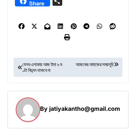
Share
Share
P
যেসব এলাকায় আজ টানা ৯ ঘ
আজকের নামাজের সময়সূচি
ণ্টা বিদ্যুৎ থাকবে না
o
s
t
n
By
jatiyakantho@gmail.com
a
v
i