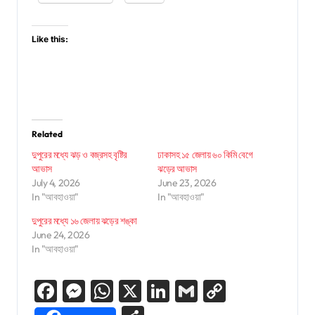
Like this:
Related
দুপুরের মধ্যে ঝড় ও বজ্রসহ বৃষ্টির
ঢাকাসহ ১৫ জেলায় ৬০ কিমি বেগে
আভাস
ঝড়ের আভাস
July 4, 2026
June 23, 2026
In "আবহাওয়া"
In "আবহাওয়া"
দুপুরের মধ্যে ১৬ জেলায় ঝড়ের শঙ্কা
June 24, 2026
In "আবহাওয়া"
Facebook
Messenger
WhatsApp
X
LinkedIn
Gmail
Copy
Link