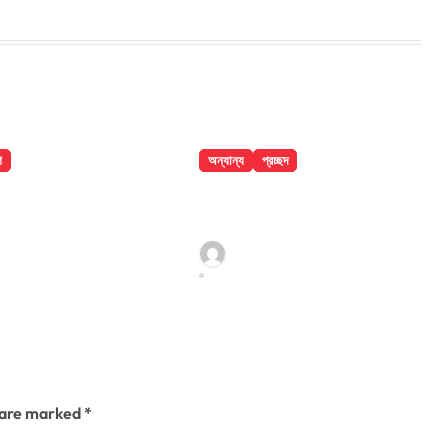
শ
অন্যান্য
প্রচ্ছদ
েলে ৮ তলা
বান্দরবানে পাহাড়ি খাদ থেকে
ে পড়ে রোগীর
২ পর্যটকের মরদেহ উদ্ধার
antho@gmail.com
jatiyakantho@gmail.com
6
Jul 31, 2026
s are marked
*